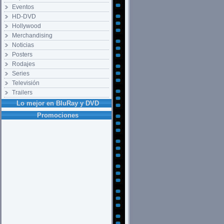
Eventos
HD-DVD
Hollywood
Merchandising
Noticias
Posters
Rodajes
Series
Televisión
Trailers
Lo mejor en BluRay y DVD
Promociones