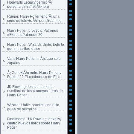
Hogwarts Legacy permitirÃ¡
personajes transgÃ©nero
Rumor: Harry Potter tendrÃ¡ una
serie de televisiÃ³n por streaming
Harry Potter: proyecto Patronus
#ExpectoPatronum20
Harry Potter: Wizards Unite, todo lo
que necesitas saber
Vans Harry Potter: mÃ¡s que solo
zapatos
Â¿ConexiÃ³n entre Harry Potter y
Frozen 2? El «patronus» de Elsa
JK Rowling desmiente ser la
escritora de los 4 nuevos libros de
Harry Potter
Wizards Unite: practica con esta
guÃ­a de hechizos
Finalmente: J.K Rowling lanzarÃ¡
cuatro nuevos libros sobre Harry
Potter