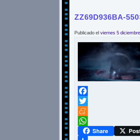
ZZ69D936BA-550
Publicado el
viernes 5 diciembr
Facebook
Twitter
Meneame
Share
Pos
WhatsApp