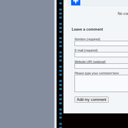
Compartir
No co
Leave a comment
Nombre
(required)
E-mail
(required)
Website URI (optional)
Please type your comment here