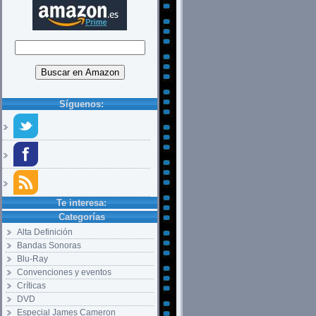
Síguenos:
Te interesa:
Categorías
Alta Definición
Bandas Sonoras
Blu-Ray
Convenciones y eventos
Críticas
DVD
Especial James Cameron