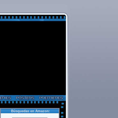
Búsquedas en Amazon: