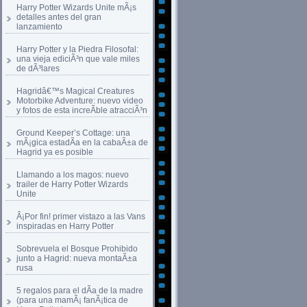
Harry Potter Wizards Unite mÃ¡s
detalles antes del gran
lanzamiento
Harry Potter y la Piedra Filosofal:
una vieja ediciÃ³n que vale miles
de dÃ³lares
Hagridâ€™s Magical Creatures
Motorbike Adventure: nuevo video
y fotos de esta increÃ­ble atracciÃ³n
Ground Keeper’s Cottage: una
mÃ¡gica estadÃ­a en la cabaÃ±a de
Hagrid ya es posible
Llamando a los magos: nuevo
trailer de Harry Potter Wizards
Unite
Â¡Por fin! primer vistazo a las Vans
inspiradas en Harry Potter
Sobrevuela el Bosque Prohibido
junto a Hagrid: nueva montaÃ±a
rusa
5 regalos para el dÃ­a de la madre
(para una mamÃ¡ fanÃ¡tica de