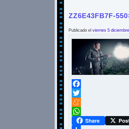
ZZ6E43FB7F-550
Publicado el
viernes 5 diciembr
Facebook
Twitter
Meneame
Share
Pos
WhatsApp