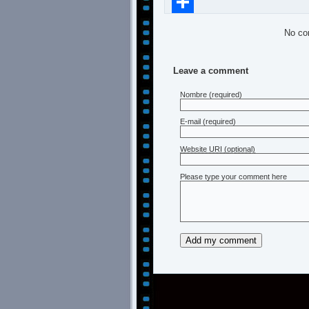
Compartir
No co
Leave a comment
Nombre
(required)
E-mail
(required)
Website URI (optional)
Please type your comment here