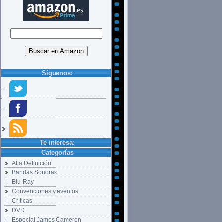
Síguenos:
Te interesa:
Categorías
Alta Definición
Bandas Sonoras
Blu-Ray
Convenciones y eventos
Críticas
DVD
Especial James Cameron