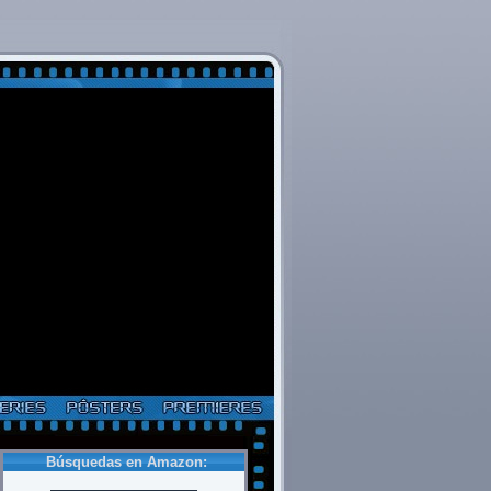
Búsquedas en Amazon: