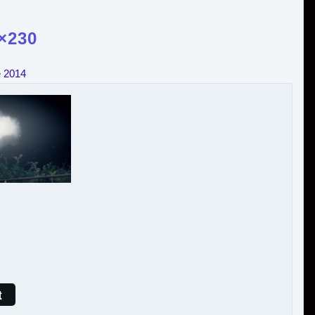
×230
e 2014
t