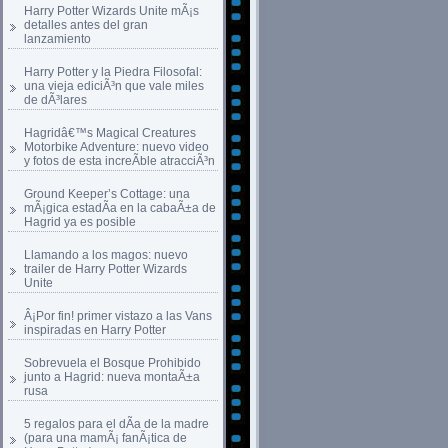
Harry Potter Wizards Unite mÃ¡s
detalles antes del gran
lanzamiento
Harry Potter y la Piedra Filosofal:
una vieja ediciÃ³n que vale miles
de dÃ³lares
Hagridâ€™s Magical Creatures
Motorbike Adventure: nuevo video
y fotos de esta increÃ­ble atracciÃ³n
Ground Keeper’s Cottage: una
mÃ¡gica estadÃ­a en la cabaÃ±a de
Hagrid ya es posible
Llamando a los magos: nuevo
trailer de Harry Potter Wizards
Unite
Â¡Por fin! primer vistazo a las Vans
inspiradas en Harry Potter
Sobrevuela el Bosque Prohibido
junto a Hagrid: nueva montaÃ±a
rusa
5 regalos para el dÃ­a de la madre
(para una mamÃ¡ fanÃ¡tica de