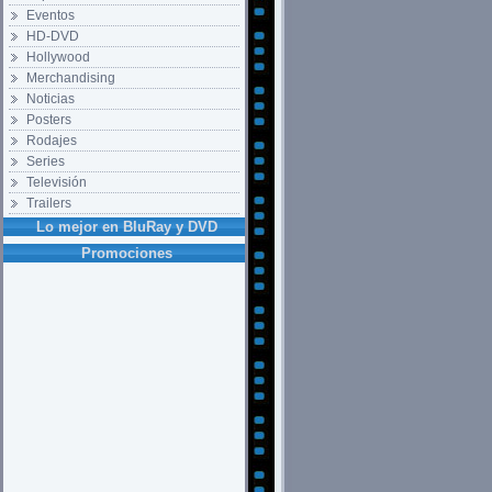
Eventos
HD-DVD
Hollywood
Merchandising
Noticias
Posters
Rodajes
Series
Televisión
Trailers
Lo mejor en BluRay y DVD
Promociones