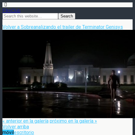
FilmClub
Volver a Sobreanalizando el trailer de Terminator Genisys
« anterior en la galería
próximo en la galería »
Volver arriba
móvil
escritorio