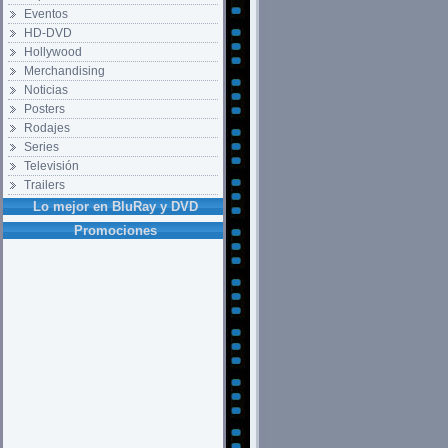
Eventos
HD-DVD
Hollywood
Merchandising
Noticias
Posters
Rodajes
Series
Televisión
Trailers
Lo mejor en BluRay y DVD
Promociones