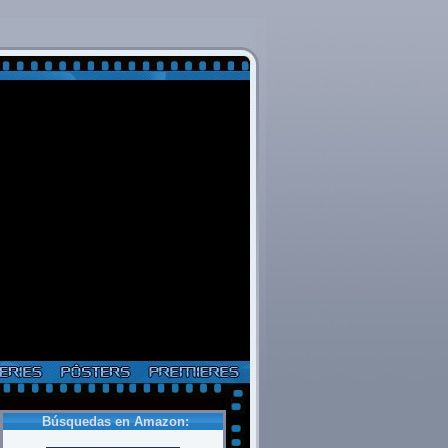
Búsquedas en Amazon: