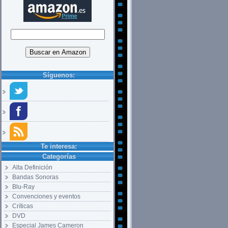
Síguenos:
Te interesa:
Categorías
Alta Definición
Bandas Sonoras
Blu-Ray
Convenciones y eventos
Críticas
DVD
Especial James Cameron