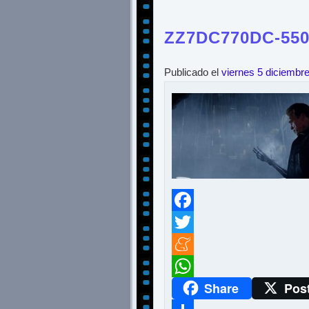
ZZ7DC770DC-550
Publicado el
viernes 5 diciembr
Facebook
Twitter
Meneame
Share
Pos
WhatsApp