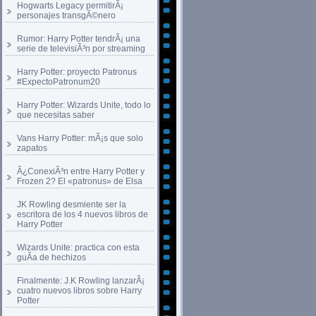
Hogwarts Legacy permitirÃ¡
personajes transgÃ©nero
Rumor: Harry Potter tendrÃ¡ una
serie de televisiÃ³n por streaming
Harry Potter: proyecto Patronus
#ExpectoPatronum20
Harry Potter: Wizards Unite, todo lo
que necesitas saber
Vans Harry Potter: mÃ¡s que solo
zapatos
Â¿ConexiÃ³n entre Harry Potter y
Frozen 2? El «patronus» de Elsa
JK Rowling desmiente ser la
escritora de los 4 nuevos libros de
Harry Potter
Wizards Unite: practica con esta
guÃ­a de hechizos
Finalmente: J.K Rowling lanzarÃ¡
cuatro nuevos libros sobre Harry
Potter