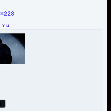
×228
e 2014
t