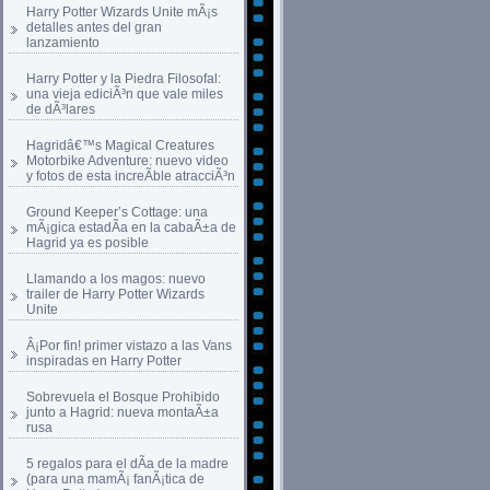
Harry Potter Wizards Unite mÃ¡s
detalles antes del gran
lanzamiento
Harry Potter y la Piedra Filosofal:
una vieja ediciÃ³n que vale miles
de dÃ³lares
Hagridâ€™s Magical Creatures
Motorbike Adventure: nuevo video
y fotos de esta increÃ­ble atracciÃ³n
Ground Keeper’s Cottage: una
mÃ¡gica estadÃ­a en la cabaÃ±a de
Hagrid ya es posible
Llamando a los magos: nuevo
trailer de Harry Potter Wizards
Unite
Â¡Por fin! primer vistazo a las Vans
inspiradas en Harry Potter
Sobrevuela el Bosque Prohibido
junto a Hagrid: nueva montaÃ±a
rusa
5 regalos para el dÃ­a de la madre
(para una mamÃ¡ fanÃ¡tica de