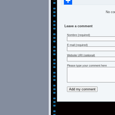
Compartir
No co
Leave a comment
Nombre
(required)
E-mail
(required)
Website URI (optional)
Please type your comment here