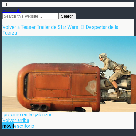
FilmClub
Volver a Teaser Trailer de Star Wars: El Despertar de la
Fuerza
próximo en la galería »
Volver arriba
móvil
escritorio