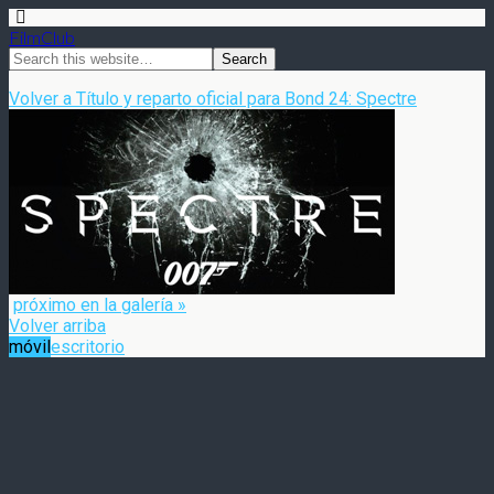
FilmClub
Volver a Título y reparto oficial para Bond 24: Spectre
próximo en la galería »
Volver arriba
móvil
escritorio