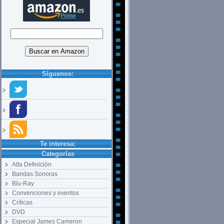
Síguenos:
Te interesa:
Categorías
Alta Definición
Bandas Sonoras
Blu-Ray
Convenciones y eventos
Críticas
DVD
Especial James Cameron