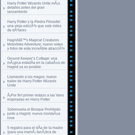
Harry Potter Wizards Unite mÃ¡s
detalles antes del gran
lanzamiento
Harry Potter y la Piedra Filosofal:
una vieja ediciÃ³n que vale miles
de dÃ³lares
Hagridâ€™s Magical Creatures
Motorbike Adventure: nuevo video
y fotos de esta increÃ­ble atracciÃ³n
Ground Keeper’s Cottage: una
mÃ¡gica estadÃ­a en la cabaÃ±a de
Hagrid ya es posible
Llamando a los magos: nuevo
trailer de Harry Potter Wizards
Unite
Â¡Por fin! primer vistazo a las Vans
inspiradas en Harry Potter
Sobrevuela el Bosque Prohibido
junto a Hagrid: nueva montaÃ±a
rusa
5 regalos para el dÃ­a de la madre
(para una mamÃ¡ fanÃ¡tica de