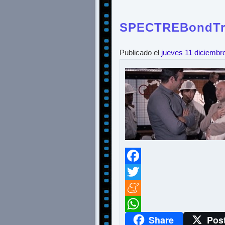
SPECTREBondTra
Publicado el
jueves 11 diciembr
Facebook
Twitter
Meneame
Share
Pos
WhatsApp