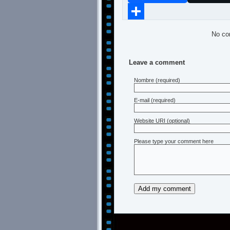
Compartir
No co
Leave a comment
Nombre
(required)
E-mail
(required)
Website URI (optional)
Please type your comment here