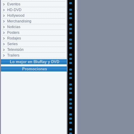
Eventos
HD-DVD
Hollywood
Merchandising
Noticias
Posters
Rodajes
Series
Televisión
Trailers
Lo mejor en BluRay y DVD
Promociones