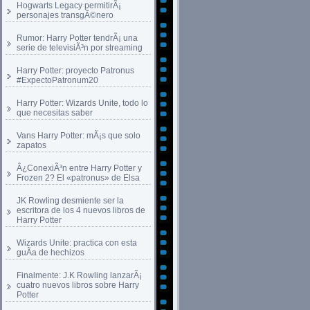
Hogwarts Legacy permitirÃ¡
personajes transgÃ©nero
Rumor: Harry Potter tendrÃ¡ una
serie de televisiÃ³n por streaming
Harry Potter: proyecto Patronus
#ExpectoPatronum20
Harry Potter: Wizards Unite, todo lo
que necesitas saber
Vans Harry Potter: mÃ¡s que solo
zapatos
Â¿ConexiÃ³n entre Harry Potter y
Frozen 2? El «patronus» de Elsa
JK Rowling desmiente ser la
escritora de los 4 nuevos libros de
Harry Potter
Wizards Unite: practica con esta
guÃ­a de hechizos
Finalmente: J.K Rowling lanzarÃ¡
cuatro nuevos libros sobre Harry
Potter