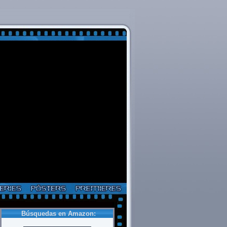
Búsquedas en Amazon: