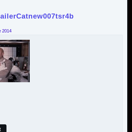
ilerCatnew007tsr4b
e 2014
t