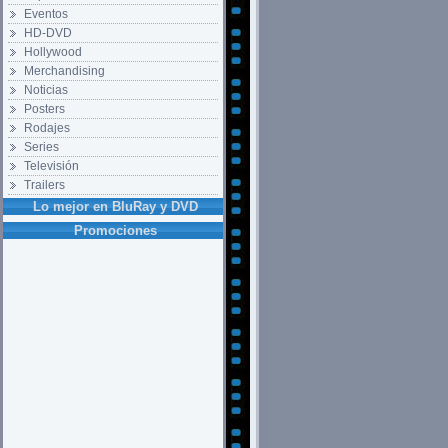
Eventos
HD-DVD
Hollywood
Merchandising
Noticias
Posters
Rodajes
Series
Televisión
Trailers
Lo mejor en BluRay y DVD
Promociones