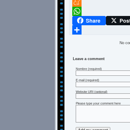
Twitter
Meneame
Share
Pos
WhatsApp
Compartir
No co
Leave a comment
Nombre
(required)
E-mail
(required)
Website URI (optional)
Please type your comment here