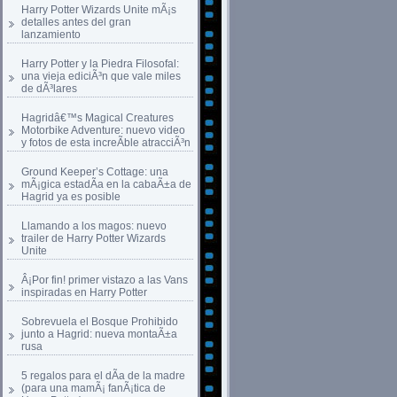
Harry Potter Wizards Unite mÃ¡s
detalles antes del gran
lanzamiento
Harry Potter y la Piedra Filosofal:
una vieja ediciÃ³n que vale miles
de dÃ³lares
Hagridâ€™s Magical Creatures
Motorbike Adventure: nuevo video
y fotos de esta increÃ­ble atracciÃ³n
Ground Keeper’s Cottage: una
mÃ¡gica estadÃ­a en la cabaÃ±a de
Hagrid ya es posible
Llamando a los magos: nuevo
trailer de Harry Potter Wizards
Unite
Â¡Por fin! primer vistazo a las Vans
inspiradas en Harry Potter
Sobrevuela el Bosque Prohibido
junto a Hagrid: nueva montaÃ±a
rusa
5 regalos para el dÃ­a de la madre
(para una mamÃ¡ fanÃ¡tica de