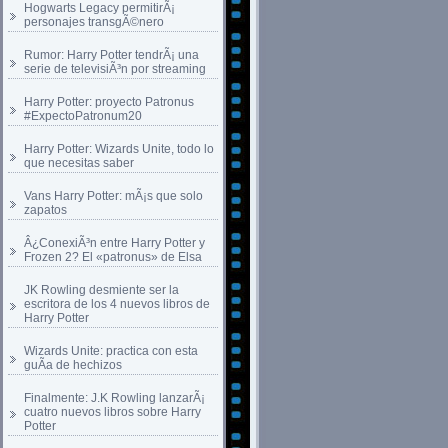
Hogwarts Legacy permitirÃ¡
personajes transgÃ©nero
Rumor: Harry Potter tendrÃ¡ una
serie de televisiÃ³n por streaming
Harry Potter: proyecto Patronus
#ExpectoPatronum20
Harry Potter: Wizards Unite, todo lo
que necesitas saber
Vans Harry Potter: mÃ¡s que solo
zapatos
Â¿ConexiÃ³n entre Harry Potter y
Frozen 2? El «patronus» de Elsa
JK Rowling desmiente ser la
escritora de los 4 nuevos libros de
Harry Potter
Wizards Unite: practica con esta
guÃ­a de hechizos
Finalmente: J.K Rowling lanzarÃ¡
cuatro nuevos libros sobre Harry
Potter