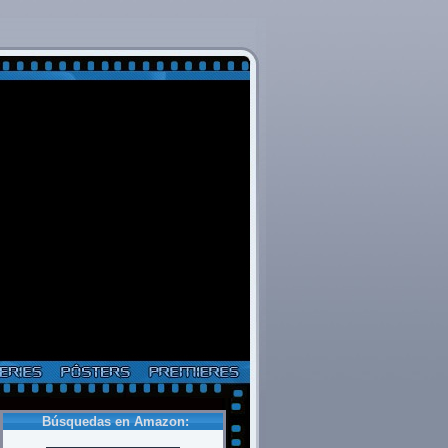
Búsquedas en Amazon: