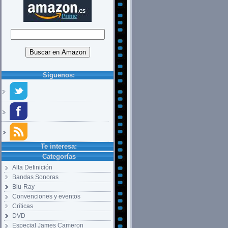
Síguenos:
Te interesa:
Categorías
Alta Definición
Bandas Sonoras
Blu-Ray
Convenciones y eventos
Críticas
DVD
Especial James Cameron