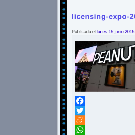
licensing-expo-
Publicado el
lunes 15 junio 2015
Facebook
Twitter
Meneame