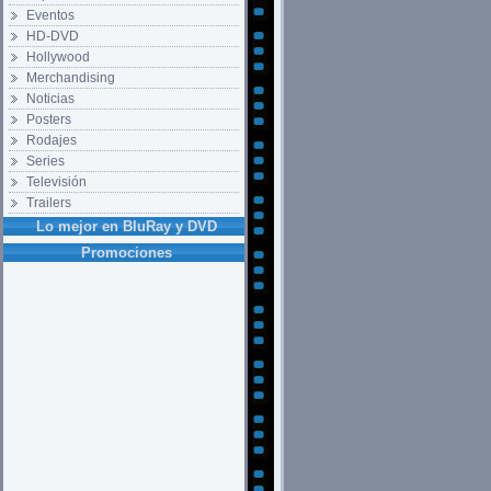
Eventos
HD-DVD
Hollywood
Merchandising
Noticias
Posters
Rodajes
Series
Televisión
Trailers
Lo mejor en BluRay y DVD
Promociones