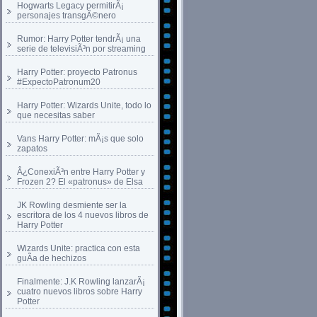
Hogwarts Legacy permitirÃ¡
personajes transgÃ©nero
Rumor: Harry Potter tendrÃ¡ una
serie de televisiÃ³n por streaming
Harry Potter: proyecto Patronus
#ExpectoPatronum20
Harry Potter: Wizards Unite, todo lo
que necesitas saber
Vans Harry Potter: mÃ¡s que solo
zapatos
Â¿ConexiÃ³n entre Harry Potter y
Frozen 2? El «patronus» de Elsa
JK Rowling desmiente ser la
escritora de los 4 nuevos libros de
Harry Potter
Wizards Unite: practica con esta
guÃ­a de hechizos
Finalmente: J.K Rowling lanzarÃ¡
cuatro nuevos libros sobre Harry
Potter