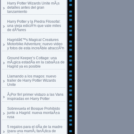
Harry Potter Wizards Unite mÃ¡s
detalles antes del gran
lanzamiento
Harry Potter y la Piedra Filosofal:
una vieja ediciÃ³n que vale miles
de dÃ³lares
Hagridâ€™s Magical Creatures
Motorbike Adventure: nuevo video
y fotos de esta increÃ­ble atracciÃ³n
Ground Keeper’s Cottage: una
mÃ¡gica estadÃ­a en la cabaÃ±a de
Hagrid ya es posible
Llamando a los magos: nuevo
trailer de Harry Potter Wizards
Unite
Â¡Por fin! primer vistazo a las Vans
inspiradas en Harry Potter
Sobrevuela el Bosque Prohibido
junto a Hagrid: nueva montaÃ±a
rusa
5 regalos para el dÃ­a de la madre
(para una mamÃ¡ fanÃ¡tica de