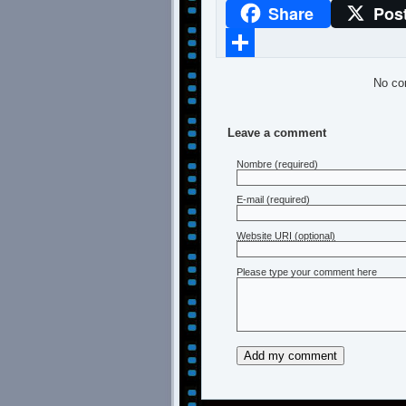
Share
Pos
WhatsApp
Compartir
No co
Leave a comment
Nombre
(required)
E-mail
(required)
Website URI (optional)
Please type your comment here