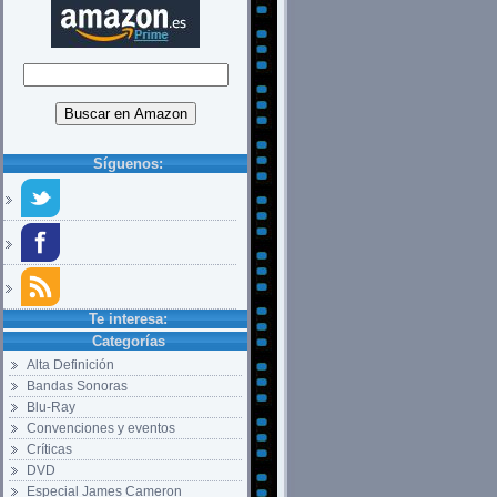
Síguenos:
Te interesa:
Categorías
Alta Definición
Bandas Sonoras
Blu-Ray
Convenciones y eventos
Críticas
DVD
Especial James Cameron