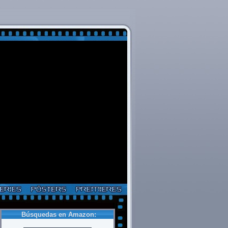
Búsquedas en Amazon: