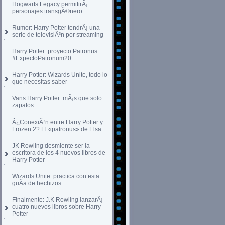
Hogwarts Legacy permitirÃ¡
personajes transgÃ©nero
Rumor: Harry Potter tendrÃ¡ una
serie de televisiÃ³n por streaming
Harry Potter: proyecto Patronus
#ExpectoPatronum20
Harry Potter: Wizards Unite, todo lo
que necesitas saber
Vans Harry Potter: mÃ¡s que solo
zapatos
Â¿ConexiÃ³n entre Harry Potter y
Frozen 2? El «patronus» de Elsa
JK Rowling desmiente ser la
escritora de los 4 nuevos libros de
Harry Potter
Wizards Unite: practica con esta
guÃ­a de hechizos
Finalmente: J.K Rowling lanzarÃ¡
cuatro nuevos libros sobre Harry
Potter