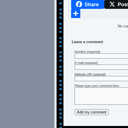
Share
Pos
WhatsApp
Compartir
No co
Leave a comment
Nombre
(required)
E-mail
(required)
Website URI (optional)
Please type your comment here