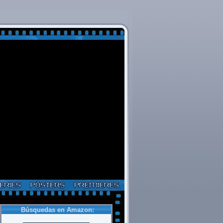
Búsquedas en Amazon: