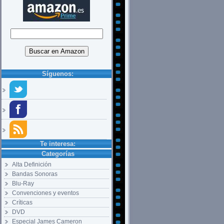
Síguenos:
Te interesa:
Categorías
Alta Definición
Bandas Sonoras
Blu-Ray
Convenciones y eventos
Críticas
DVD
Especial James Cameron