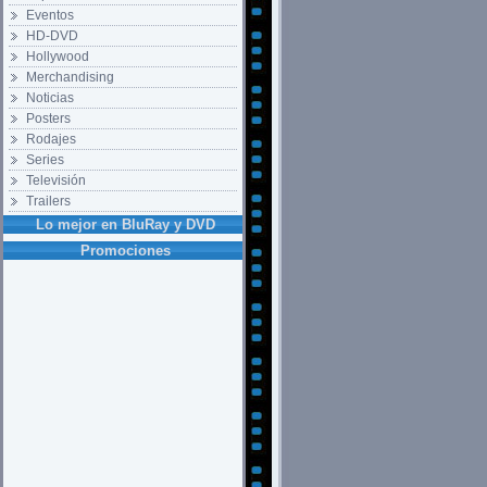
Eventos
HD-DVD
Hollywood
Merchandising
Noticias
Posters
Rodajes
Series
Televisión
Trailers
Lo mejor en BluRay y DVD
Promociones