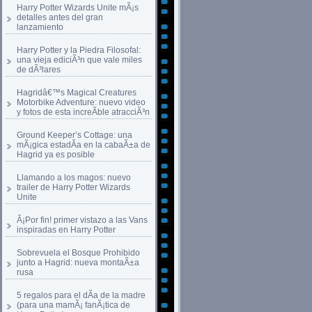
Harry Potter Wizards Unite mÃ¡s
detalles antes del gran
lanzamiento
Harry Potter y la Piedra Filosofal:
una vieja ediciÃ³n que vale miles
de dÃ³lares
Hagridâ€™s Magical Creatures
Motorbike Adventure: nuevo video
y fotos de esta increÃ­ble atracciÃ³n
Ground Keeper’s Cottage: una
mÃ¡gica estadÃ­a en la cabaÃ±a de
Hagrid ya es posible
Llamando a los magos: nuevo
trailer de Harry Potter Wizards
Unite
Â¡Por fin! primer vistazo a las Vans
inspiradas en Harry Potter
Sobrevuela el Bosque Prohibido
junto a Hagrid: nueva montaÃ±a
rusa
5 regalos para el dÃ­a de la madre
(para una mamÃ¡ fanÃ¡tica de