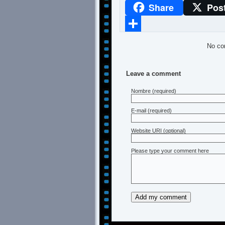
Share
Pos
WhatsApp
Compartir
No co
Leave a comment
Nombre
(required)
E-mail
(required)
Website URI (optional)
Please type your comment here