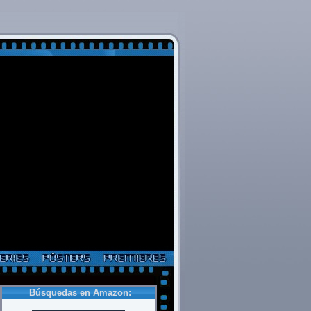
Búsquedas en Amazon: