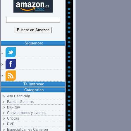
Síguenos:
Te interesa:
Categorías
Alta Definición
Bandas Sonoras
Blu-Ray
Convenciones y eventos
Críticas
DVD
Especial James Cameron