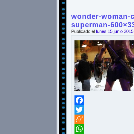
wonder-woman-c
superman-600×3
Publicado el
lunes 15 junio 2015
Facebook
Twitter
Meneame