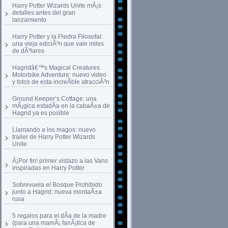
Harry Potter Wizards Unite mÃ¡s
detalles antes del gran
lanzamiento
Harry Potter y la Piedra Filosofal:
una vieja ediciÃ³n que vale miles
de dÃ³lares
Hagridâ€™s Magical Creatures
Motorbike Adventure: nuevo video
y fotos de esta increÃ­ble atracciÃ³n
Ground Keeper’s Cottage: una
mÃ¡gica estadÃ­a en la cabaÃ±a de
Hagrid ya es posible
Llamando a los magos: nuevo
trailer de Harry Potter Wizards
Unite
Â¡Por fin! primer vistazo a las Vans
inspiradas en Harry Potter
Sobrevuela el Bosque Prohibido
junto a Hagrid: nueva montaÃ±a
rusa
5 regalos para el dÃ­a de la madre
(para una mamÃ¡ fanÃ¡tica de