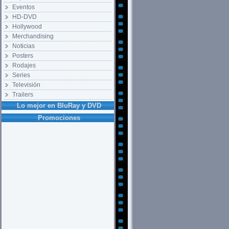
Eventos
HD-DVD
Hollywood
Merchandising
Noticias
Posters
Rodajes
Series
Televisión
Trailers
Lo mejor en BluRay y DVD
Promociones