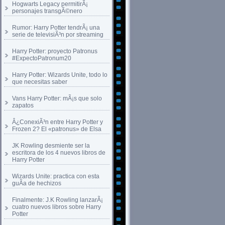
Hogwarts Legacy permitirÃ¡
personajes transgÃ©nero
Rumor: Harry Potter tendrÃ¡ una
serie de televisiÃ³n por streaming
Harry Potter: proyecto Patronus
#ExpectoPatronum20
Harry Potter: Wizards Unite, todo lo
que necesitas saber
Vans Harry Potter: mÃ¡s que solo
zapatos
Â¿ConexiÃ³n entre Harry Potter y
Frozen 2? El «patronus» de Elsa
JK Rowling desmiente ser la
escritora de los 4 nuevos libros de
Harry Potter
Wizards Unite: practica con esta
guÃ­a de hechizos
Finalmente: J.K Rowling lanzarÃ¡
cuatro nuevos libros sobre Harry
Potter