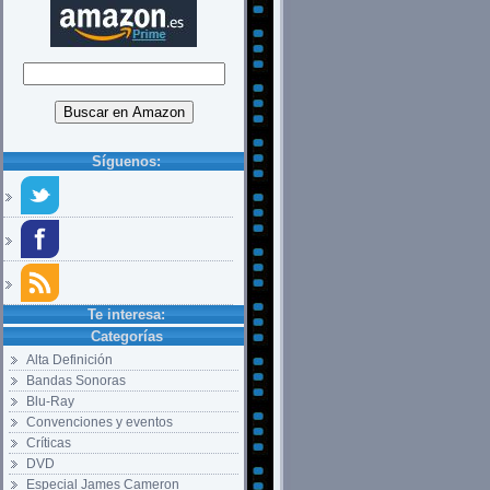
Síguenos:
Te interesa:
Categorías
Alta Definición
Bandas Sonoras
Blu-Ray
Convenciones y eventos
Críticas
DVD
Especial James Cameron