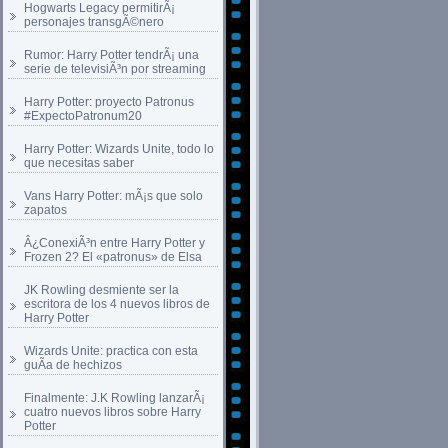
Hogwarts Legacy permitirÃ¡
personajes transgÃ©nero
Rumor: Harry Potter tendrÃ¡ una
serie de televisiÃ³n por streaming
Harry Potter: proyecto Patronus
#ExpectoPatronum20
Harry Potter: Wizards Unite, todo lo
que necesitas saber
Vans Harry Potter: mÃ¡s que solo
zapatos
Â¿ConexiÃ³n entre Harry Potter y
Frozen 2? El «patronus» de Elsa
JK Rowling desmiente ser la
escritora de los 4 nuevos libros de
Harry Potter
Wizards Unite: practica con esta
guÃ­a de hechizos
Finalmente: J.K Rowling lanzarÃ¡
cuatro nuevos libros sobre Harry
Potter