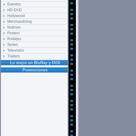
Eventos
HD-DVD
Hollywood
Merchandising
Noticias
Posters
Rodajes
Series
Televisión
Trailers
Lo mejor en BluRay y DVD
Promociones