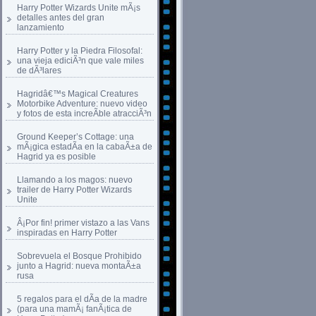
Harry Potter Wizards Unite mÃ¡s
detalles antes del gran
lanzamiento
Harry Potter y la Piedra Filosofal:
una vieja ediciÃ³n que vale miles
de dÃ³lares
Hagridâ€™s Magical Creatures
Motorbike Adventure: nuevo video
y fotos de esta increÃ­ble atracciÃ³n
Ground Keeper’s Cottage: una
mÃ¡gica estadÃ­a en la cabaÃ±a de
Hagrid ya es posible
Llamando a los magos: nuevo
trailer de Harry Potter Wizards
Unite
Â¡Por fin! primer vistazo a las Vans
inspiradas en Harry Potter
Sobrevuela el Bosque Prohibido
junto a Hagrid: nueva montaÃ±a
rusa
5 regalos para el dÃ­a de la madre
(para una mamÃ¡ fanÃ¡tica de