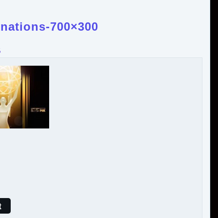
nations-700×300
5
t