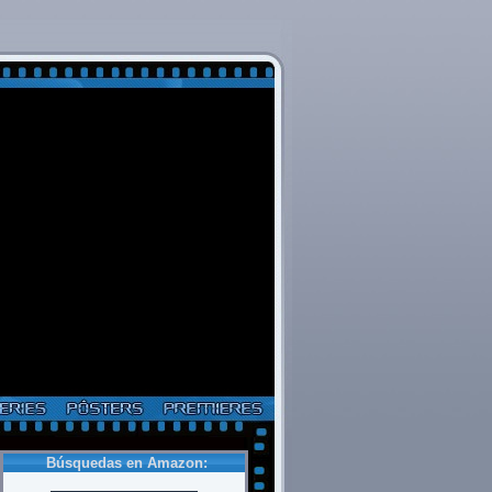
Búsquedas en Amazon: