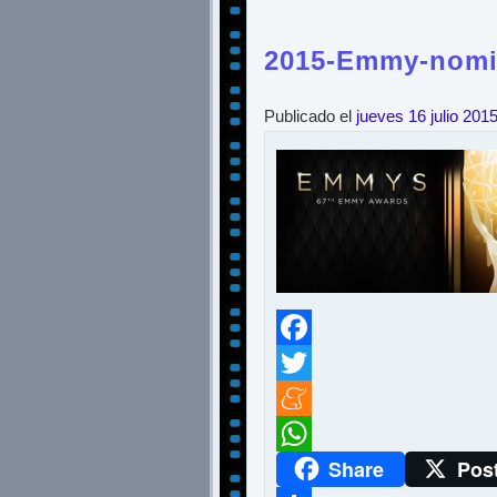
2015-Emmy-nomi
Publicado el
jueves 16 julio 201
Facebook
Twitter
Meneame
Share
Pos
WhatsApp