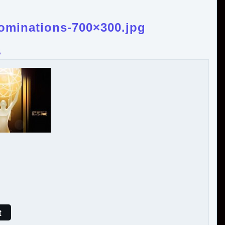
minations-700×300.jpg
5
t