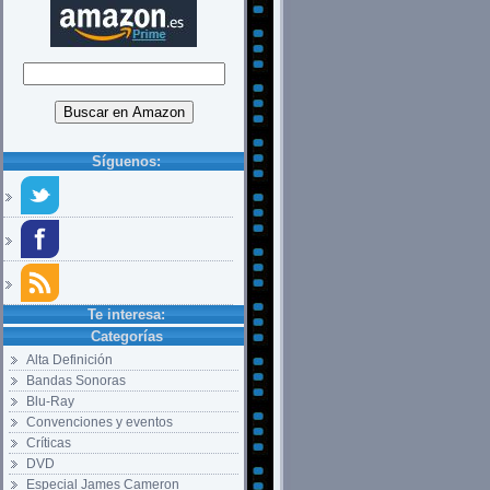
Síguenos:
Te interesa:
Categorías
Alta Definición
Bandas Sonoras
Blu-Ray
Convenciones y eventos
Críticas
DVD
Especial James Cameron