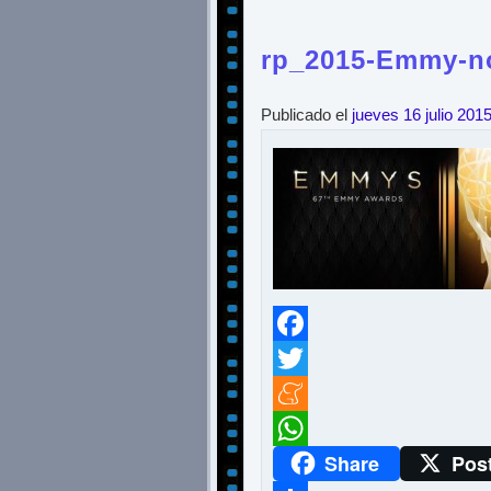
rp_2015-Emmy-no
Publicado el
jueves 16 julio 201
Facebook
Twitter
Meneame
Share
Pos
WhatsApp