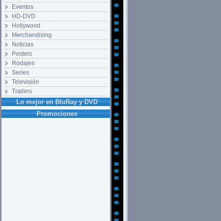
Eventos
HD-DVD
Hollywood
Merchandising
Noticias
Posters
Rodajes
Series
Televisión
Trailers
Lo mejor en BluRay y DVD
Promociones