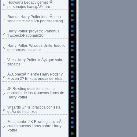
Hogwarts Legacy permitirÃ¡
personajes transgÃ©nero
Rumor: Harry Potter tendrÃ¡ una
serie de televisiÃ³n por streaming
Harry Potter: proyecto Patronus
#ExpectoPatronum20
Harry Potter: Wizards Unite, todo lo
que necesitas saber
Vans Harry Potter: mÃ¡s que solo
zapatos
Â¿ConexiÃ³n entre Harry Potter y
Frozen 2? El «patronus» de Elsa
JK Rowling desmiente ser la
escritora de los 4 nuevos libros de
Harry Potter
Wizards Unite: practica con esta
guÃ­a de hechizos
Finalmente: J.K Rowling lanzarÃ¡
cuatro nuevos libros sobre Harry
Potter