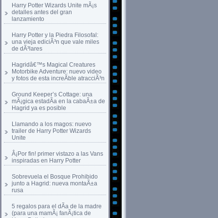
Harry Potter Wizards Unite mÃ¡s
detalles antes del gran
lanzamiento
Harry Potter y la Piedra Filosofal:
una vieja ediciÃ³n que vale miles
de dÃ³lares
Hagridâ€™s Magical Creatures
Motorbike Adventure: nuevo video
y fotos de esta increÃ­ble atracciÃ³n
Ground Keeper’s Cottage: una
mÃ¡gica estadÃ­a en la cabaÃ±a de
Hagrid ya es posible
Llamando a los magos: nuevo
trailer de Harry Potter Wizards
Unite
Â¡Por fin! primer vistazo a las Vans
inspiradas en Harry Potter
Sobrevuela el Bosque Prohibido
junto a Hagrid: nueva montaÃ±a
rusa
5 regalos para el dÃ­a de la madre
(para una mamÃ¡ fanÃ¡tica de