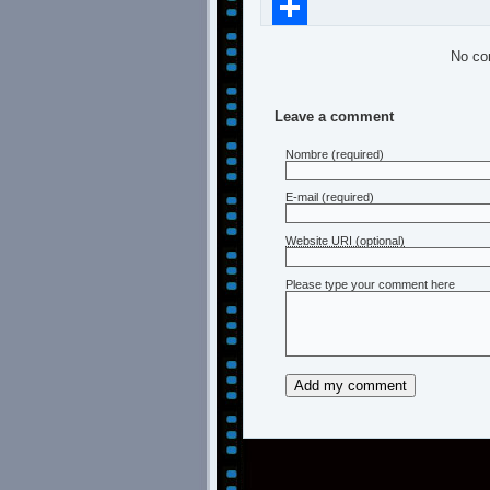
Compartir
No co
Leave a comment
Nombre
(required)
E-mail
(required)
Website URI (optional)
Please type your comment here