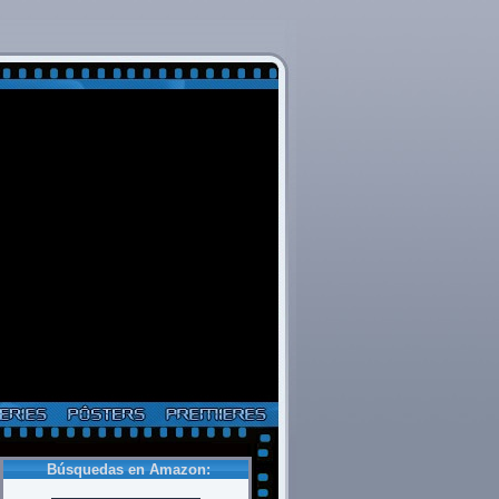
Búsquedas en Amazon: