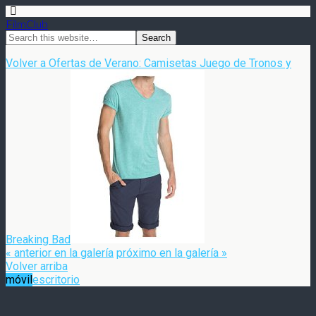
FilmClub
Volver a Ofertas de Verano: Camisetas Juego de Tronos y
Breaking Bad
« anterior en la galería
próximo en la galería »
Volver arriba
móvil
escritorio