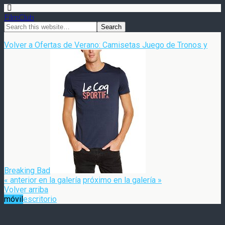
FilmClub
Volver a Ofertas de Verano: Camisetas Juego de Tronos y
Breaking Bad
« anterior en la galería
próximo en la galería »
Volver arriba
móvil
escritorio