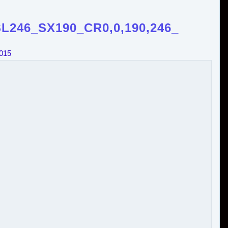
L246_SX190_CR0,0,190,246_
2015