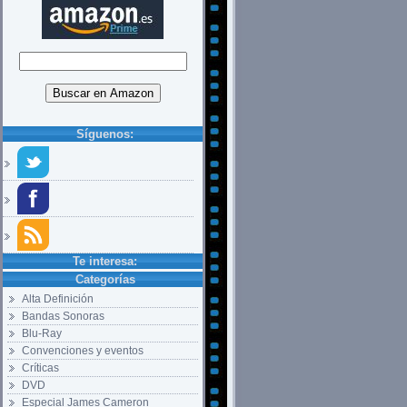
Síguenos:
Te interesa:
Categorías
Alta Definición
Bandas Sonoras
Blu-Ray
Convenciones y eventos
Críticas
DVD
Especial James Cameron