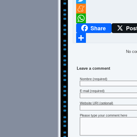
Twitter
Meneame
Share
Pos
WhatsApp
Compartir
No co
Leave a comment
Nombre
(required)
E-mail
(required)
Website URI (optional)
Please type your comment here