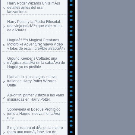
Harry Potter Wizards Unite mÃ¡s
detalles antes del gran
lanzamiento
Harry Potter y la Piedra Filosofal:
una vieja ediciÃ³n que vale miles
de dÃ³lares
Hagridâ€™s Magical Creatures
Motorbike Adventure: nuevo video
y fotos de esta increÃ­ble atracciÃ³n
Ground Keeper’s Cottage: una
mÃ¡gica estadÃ­a en la cabaÃ±a de
Hagrid ya es posible
Llamando a los magos: nuevo
trailer de Harry Potter Wizards
Unite
Â¡Por fin! primer vistazo a las Vans
inspiradas en Harry Potter
Sobrevuela el Bosque Prohibido
junto a Hagrid: nueva montaÃ±a
rusa
5 regalos para el dÃ­a de la madre
(para una mamÃ¡ fanÃ¡tica de