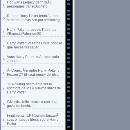
Hogwarts Legacy permitirÃ¡
personajes transgÃ©nero
Rumor: Harry Potter tendrÃ¡ una
serie de televisiÃ³n por streaming
Harry Potter: proyecto Patronus
#ExpectoPatronum20
Harry Potter: Wizards Unite, todo lo
que necesitas saber
Vans Harry Potter: mÃ¡s que solo
zapatos
Â¿ConexiÃ³n entre Harry Potter y
Frozen 2? El «patronus» de Elsa
JK Rowling desmiente ser la
escritora de los 4 nuevos libros de
Harry Potter
Wizards Unite: practica con esta
guÃ­a de hechizos
Finalmente: J.K Rowling lanzarÃ¡
cuatro nuevos libros sobre Harry
Potter