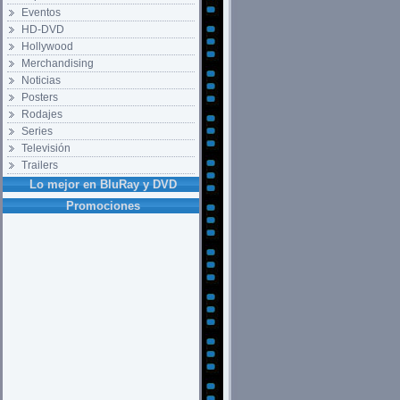
Eventos
HD-DVD
Hollywood
Merchandising
Noticias
Posters
Rodajes
Series
Televisión
Trailers
Lo mejor en BluRay y DVD
Promociones