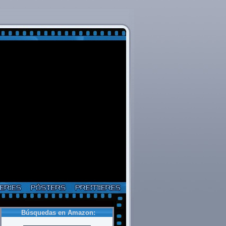
Búsquedas en Amazon: