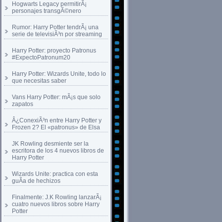
Hogwarts Legacy permitirÃ¡
personajes transgÃ©nero
Rumor: Harry Potter tendrÃ¡ una
serie de televisiÃ³n por streaming
Harry Potter: proyecto Patronus
#ExpectoPatronum20
Harry Potter: Wizards Unite, todo lo
que necesitas saber
Vans Harry Potter: mÃ¡s que solo
zapatos
Â¿ConexiÃ³n entre Harry Potter y
Frozen 2? El «patronus» de Elsa
JK Rowling desmiente ser la
escritora de los 4 nuevos libros de
Harry Potter
Wizards Unite: practica con esta
guÃ­a de hechizos
Finalmente: J.K Rowling lanzarÃ¡
cuatro nuevos libros sobre Harry
Potter