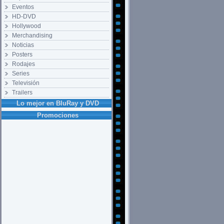
Eventos
HD-DVD
Hollywood
Merchandising
Noticias
Posters
Rodajes
Series
Televisión
Trailers
Lo mejor en BluRay y DVD
Promociones