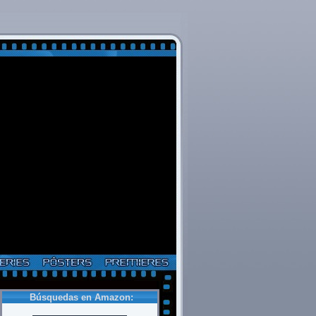
Búsquedas en Amazon: