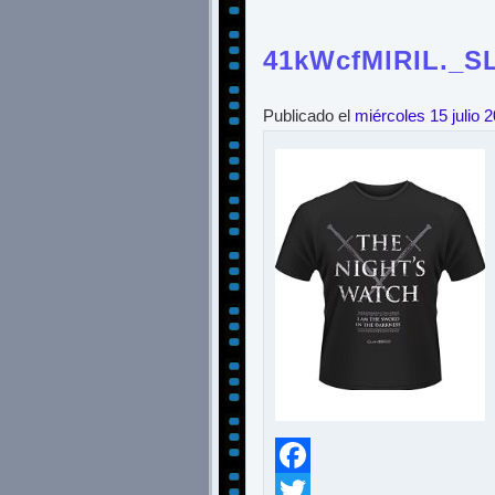
41kWcfMlRIL._SL
Publicado el
miércoles 15 julio 
Facebook