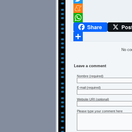
Twitter
Meneame
Share
Pos
WhatsApp
Compartir
No co
Leave a comment
Nombre
(required)
E-mail
(required)
Website URI (optional)
Please type your comment here