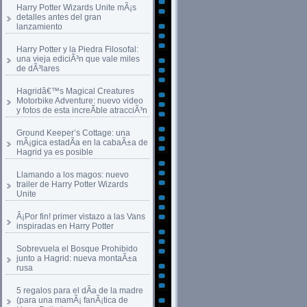
Harry Potter Wizards Unite mÃ¡s
detalles antes del gran
lanzamiento
Harry Potter y la Piedra Filosofal:
una vieja ediciÃ³n que vale miles
de dÃ³lares
Hagridâ€™s Magical Creatures
Motorbike Adventure: nuevo video
y fotos de esta increÃ­ble atracciÃ³n
Ground Keeper’s Cottage: una
mÃ¡gica estadÃ­a en la cabaÃ±a de
Hagrid ya es posible
Llamando a los magos: nuevo
trailer de Harry Potter Wizards
Unite
Â¡Por fin! primer vistazo a las Vans
inspiradas en Harry Potter
Sobrevuela el Bosque Prohibido
junto a Hagrid: nueva montaÃ±a
rusa
5 regalos para el dÃ­a de la madre
(para una mamÃ¡ fanÃ¡tica de