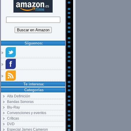
Síguenos:
Te interesa:
Categorías
Alta Definición
Bandas Sonoras
Blu-Ray
Convenciones y eventos
Críticas
DVD
Especial James Cameron