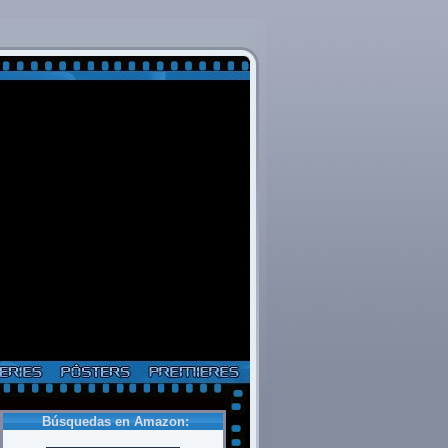
Búsquedas en Amazon: