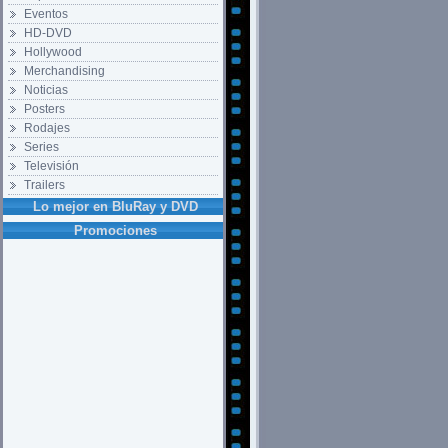
Eventos
HD-DVD
Hollywood
Merchandising
Noticias
Posters
Rodajes
Series
Televisión
Trailers
Lo mejor en BluRay y DVD
Promociones