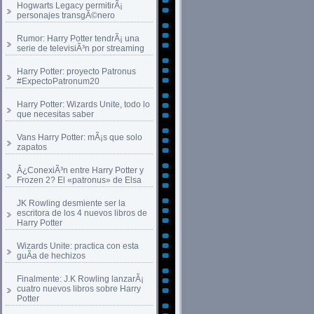
Hogwarts Legacy permitirÃ¡
personajes transgÃ©nero
Rumor: Harry Potter tendrÃ¡ una
serie de televisiÃ³n por streaming
Harry Potter: proyecto Patronus
#ExpectoPatronum20
Harry Potter: Wizards Unite, todo lo
que necesitas saber
Vans Harry Potter: mÃ¡s que solo
zapatos
Â¿ConexiÃ³n entre Harry Potter y
Frozen 2? El «patronus» de Elsa
JK Rowling desmiente ser la
escritora de los 4 nuevos libros de
Harry Potter
Wizards Unite: practica con esta
guÃ­a de hechizos
Finalmente: J.K Rowling lanzarÃ¡
cuatro nuevos libros sobre Harry
Potter