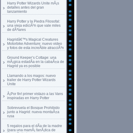
Harry Potter Wizards Unite mÃ¡s
detalles antes del gran
lanzamiento
Harry Potter y la Piedra Filosofal:
una vieja ediciÃ³n que vale miles
de dÃ³lares
Hagridâ€™s Magical Creatures
Motorbike Adventure: nuevo video
y fotos de esta increÃ­ble atracciÃ³n
Ground Keeper’s Cottage: una
mÃ¡gica estadÃ­a en la cabaÃ±a de
Hagrid ya es posible
Llamando a los magos: nuevo
trailer de Harry Potter Wizards
Unite
Â¡Por fin! primer vistazo a las Vans
inspiradas en Harry Potter
Sobrevuela el Bosque Prohibido
junto a Hagrid: nueva montaÃ±a
rusa
5 regalos para el dÃ­a de la madre
(para una mamÃ¡ fanÃ¡tica de