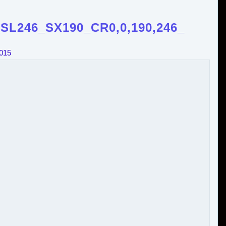
L246_SX190_CR0,0,190,246_
2015