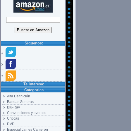
Síguenos:
Te interesa:
Categorías
Alta Definición
Bandas Sonoras
Blu-Ray
Convenciones y eventos
Críticas
DVD
Especial James Cameron