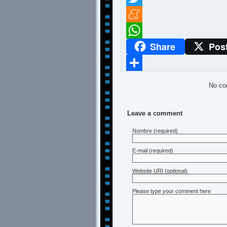
Twitter
Meneame
Share
Pos
WhatsApp
Compartir
No co
Leave a comment
Nombre
(required)
E-mail
(required)
Website URI (optional)
Please type your comment here