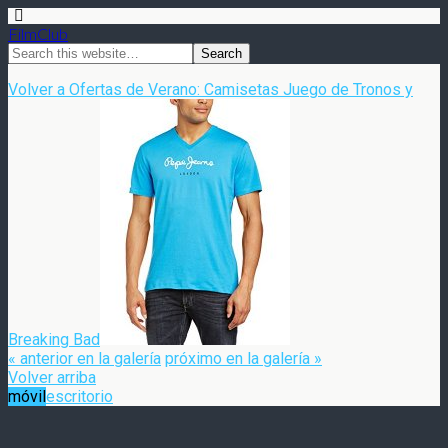
FilmClub
Volver a Ofertas de Verano: Camisetas Juego de Tronos y
Breaking Bad
« anterior en la galería
próximo en la galería »
Volver arriba
móvil
escritorio