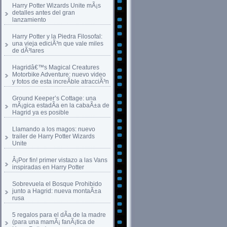
Harry Potter Wizards Unite mÃ¡s
detalles antes del gran
lanzamiento
Harry Potter y la Piedra Filosofal:
una vieja ediciÃ³n que vale miles
de dÃ³lares
Hagridâ€™s Magical Creatures
Motorbike Adventure: nuevo video
y fotos de esta increÃ­ble atracciÃ³n
Ground Keeper’s Cottage: una
mÃ¡gica estadÃ­a en la cabaÃ±a de
Hagrid ya es posible
Llamando a los magos: nuevo
trailer de Harry Potter Wizards
Unite
Â¡Por fin! primer vistazo a las Vans
inspiradas en Harry Potter
Sobrevuela el Bosque Prohibido
junto a Hagrid: nueva montaÃ±a
rusa
5 regalos para el dÃ­a de la madre
(para una mamÃ¡ fanÃ¡tica de