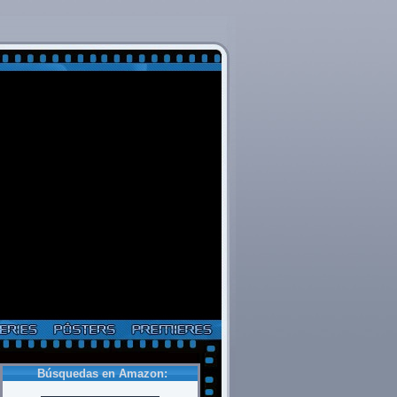
Búsquedas en Amazon: