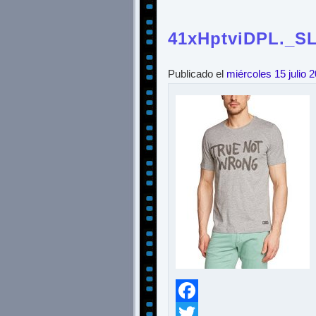
41xHptviDPL._SL
Publicado el
miércoles 15 julio 
Facebook