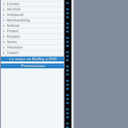
Eventos
HD-DVD
Hollywood
Merchandising
Noticias
Posters
Rodajes
Series
Televisión
Trailers
Lo mejor en BluRay y DVD
Promociones