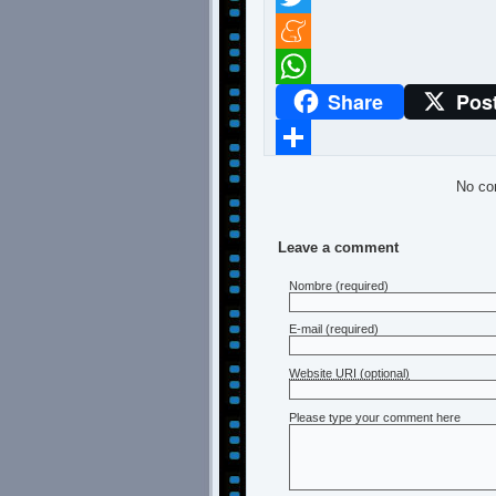
Twitter
Meneame
Share
Pos
WhatsApp
Compartir
No co
Leave a comment
Nombre
(required)
E-mail
(required)
Website URI (optional)
Please type your comment here