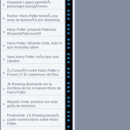
Hogwarts Legacy permitirÃ¡
personajes transgÃ©nero
Rumor: Harry Potter tendrÃ¡ una
serie de televisiÃ³n por streaming
Harry Potter: proyecto Patronus
#ExpectoPatronum20
Harry Potter: Wizards Unite, todo lo
que necesitas saber
Vans Harry Potter: mÃ¡s que solo
zapatos
Â¿ConexiÃ³n entre Harry Potter y
Frozen 2? El «patronus» de Elsa
JK Rowling desmiente ser la
escritora de los 4 nuevos libros de
Harry Potter
Wizards Unite: practica con esta
guÃ­a de hechizos
Finalmente: J.K Rowling lanzarÃ¡
cuatro nuevos libros sobre Harry
Potter