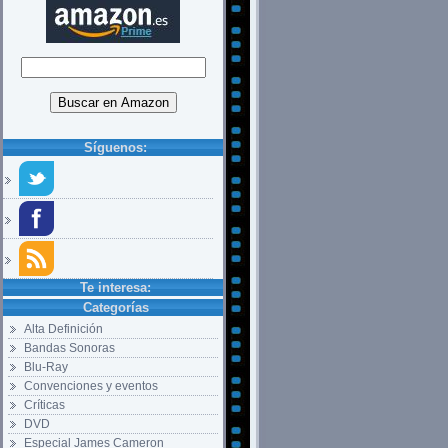
Síguenos:
Te interesa:
Categorías
Alta Definición
Bandas Sonoras
Blu-Ray
Convenciones y eventos
Críticas
DVD
Especial James Cameron