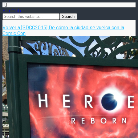
FilmClub
Volver a [SDCC2015] De cómo la ciudad se vuelca con la
Comic Con