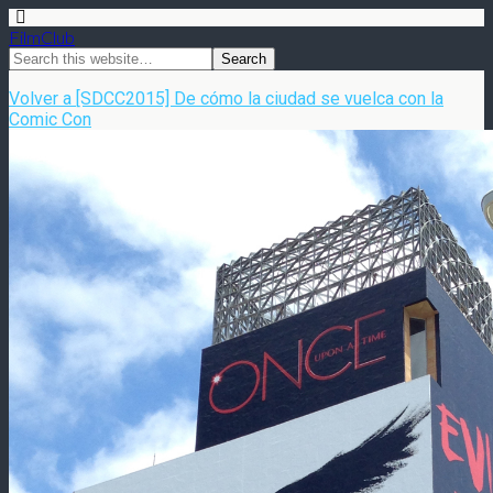
FilmClub
Volver a [SDCC2015] De cómo la ciudad se vuelca con la
Comic Con