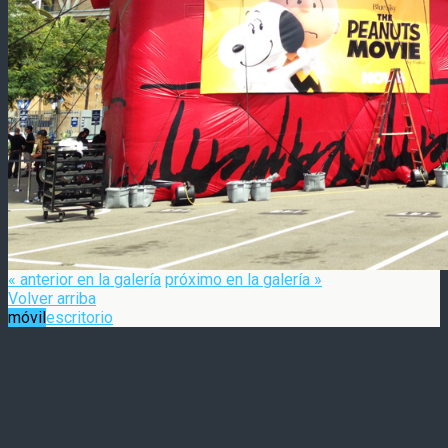
« anterior en la galería
próximo en la galería »
Volver arriba
móvil
escritorio