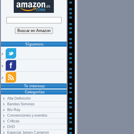
Síguenos:
Te interesa:
Categorías
Alta Definición
Bandas Sonoras
Blu-Ray
Convenciones y eventos
Críticas
DVD
Especial James Cameron