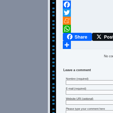
Facebook
Twitter
Meneame
Share
Pos
WhatsApp
Compartir
No co
Leave a comment
Nombre
(required)
E-mail
(required)
Website URI (optional)
Please type your comment here