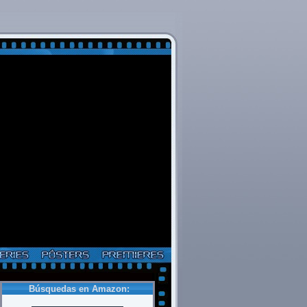
Búsquedas en Amazon: