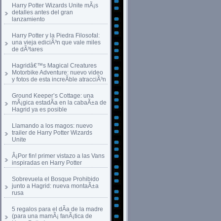
Harry Potter Wizards Unite mÃ¡s
detalles antes del gran
lanzamiento
Harry Potter y la Piedra Filosofal:
una vieja ediciÃ³n que vale miles
de dÃ³lares
Hagridâ€™s Magical Creatures
Motorbike Adventure: nuevo video
y fotos de esta increÃ­ble atracciÃ³n
Ground Keeper’s Cottage: una
mÃ¡gica estadÃ­a en la cabaÃ±a de
Hagrid ya es posible
Llamando a los magos: nuevo
trailer de Harry Potter Wizards
Unite
Â¡Por fin! primer vistazo a las Vans
inspiradas en Harry Potter
Sobrevuela el Bosque Prohibido
junto a Hagrid: nueva montaÃ±a
rusa
5 regalos para el dÃ­a de la madre
(para una mamÃ¡ fanÃ¡tica de