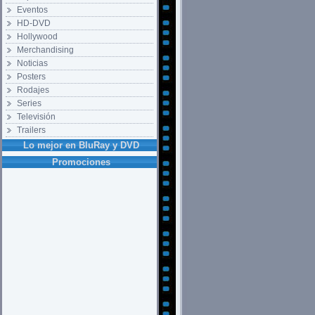
Eventos
HD-DVD
Hollywood
Merchandising
Noticias
Posters
Rodajes
Series
Televisión
Trailers
Lo mejor en BluRay y DVD
Promociones