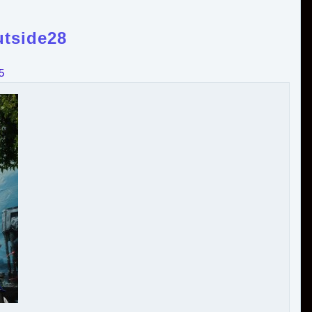
tside28
5