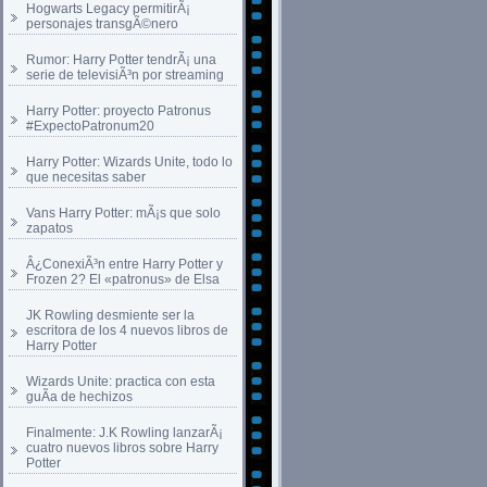
Hogwarts Legacy permitirÃ¡
personajes transgÃ©nero
Rumor: Harry Potter tendrÃ¡ una
serie de televisiÃ³n por streaming
Harry Potter: proyecto Patronus
#ExpectoPatronum20
Harry Potter: Wizards Unite, todo lo
que necesitas saber
Vans Harry Potter: mÃ¡s que solo
zapatos
Â¿ConexiÃ³n entre Harry Potter y
Frozen 2? El «patronus» de Elsa
JK Rowling desmiente ser la
escritora de los 4 nuevos libros de
Harry Potter
Wizards Unite: practica con esta
guÃ­a de hechizos
Finalmente: J.K Rowling lanzarÃ¡
cuatro nuevos libros sobre Harry
Potter