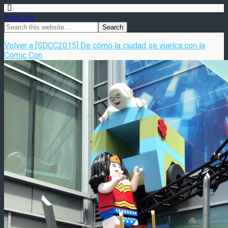
FilmClub
Volver a [SDCC2015] De cómo la ciudad se vuelca con la
Comic Con