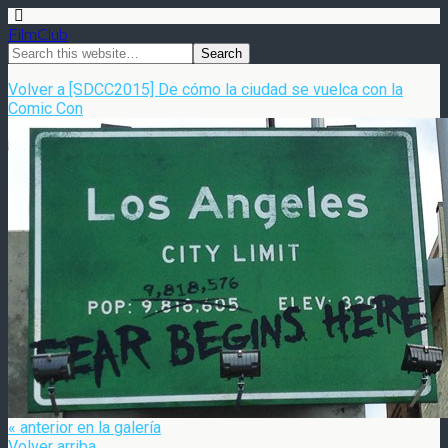
FilmClub
Volver a [SDCC2015] De cómo la ciudad se vuelca con la
Comic Con
« anterior en la galería
Volver arriba