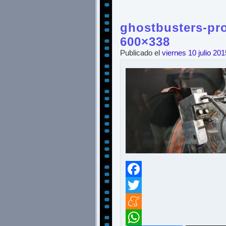
ghostbusters-pro
600×338
Publicado el
viernes 10 julio 201
Facebook
Twitter
Meneame