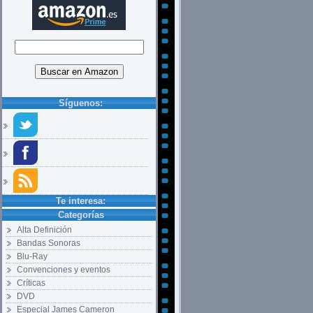
Síguenos:
Te interesa:
Categorías
Alta Definición
Bandas Sonoras
Blu-Ray
Convenciones y eventos
Críticas
DVD
Especial James Cameron