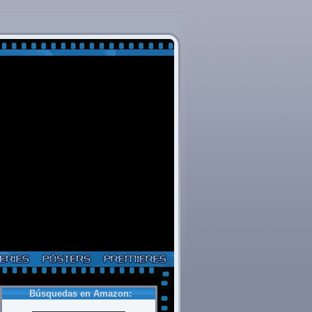
Búsquedas en Amazon: