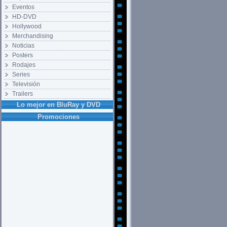
Eventos
HD-DVD
Hollywood
Merchandising
Noticias
Posters
Rodajes
Series
Televisión
Trailers
Lo mejor en BluRay y DVD
Promociones