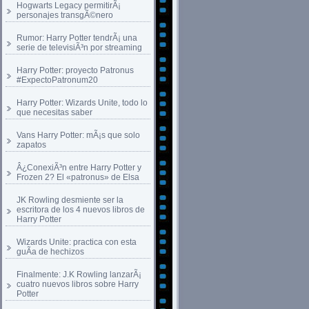
Hogwarts Legacy permitirÃ¡
personajes transgÃ©nero
Rumor: Harry Potter tendrÃ¡ una
serie de televisiÃ³n por streaming
Harry Potter: proyecto Patronus
#ExpectoPatronum20
Harry Potter: Wizards Unite, todo lo
que necesitas saber
Vans Harry Potter: mÃ¡s que solo
zapatos
Â¿ConexiÃ³n entre Harry Potter y
Frozen 2? El «patronus» de Elsa
JK Rowling desmiente ser la
escritora de los 4 nuevos libros de
Harry Potter
Wizards Unite: practica con esta
guÃ­a de hechizos
Finalmente: J.K Rowling lanzarÃ¡
cuatro nuevos libros sobre Harry
Potter