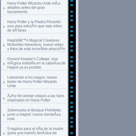
Harry Potter Wizards Unite mÃ¡s
detalles antes del gran
lanzamiento
Harry Potter y la Piedra Filosofal:
una vieja ediciÃ³n que vale miles
de dÃ³lares
Hagridâ€™s Magical Creatures
Motorbike Adventure: nuevo video
y fotos de esta increÃ­ble atracciÃ³n
Ground Keeper’s Cottage: una
mÃ¡gica estadÃ­a en la cabaÃ±a de
Hagrid ya es posible
Llamando a los magos: nuevo
trailer de Harry Potter Wizards
Unite
Â¡Por fin! primer vistazo a las Vans
inspiradas en Harry Potter
Sobrevuela el Bosque Prohibido
junto a Hagrid: nueva montaÃ±a
rusa
5 regalos para el dÃ­a de la madre
(para una mamÃ¡ fanÃ¡tica de