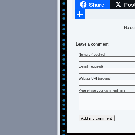
Share
Pos
WhatsApp
Compartir
No co
Leave a comment
Nombre
(required)
E-mail
(required)
Website URI (optional)
Please type your comment here