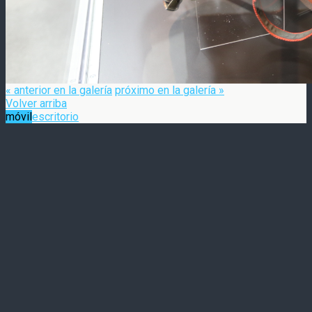
« anterior en la galería
próximo en la galería »
Volver arriba
móvil
escritorio