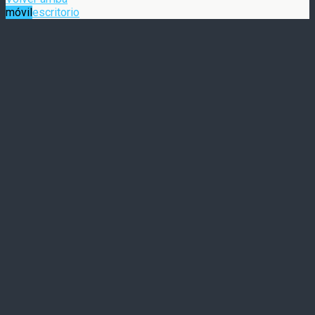
móvil
escritorio