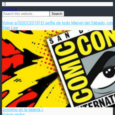
FilmClub
Volver a [SDCC2015] El selfie de todo Marvel del Sábado, con
Stan Lee
próximo en la galería »
Volver arriba