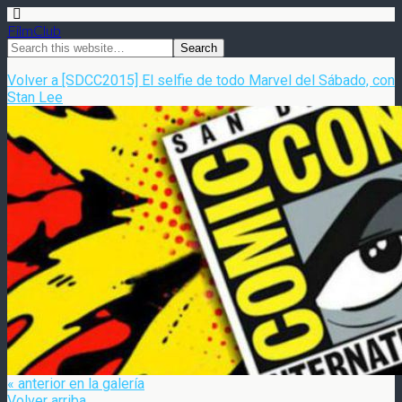
FilmClub
Volver a [SDCC2015] El selfie de todo Marvel del Sábado, con
Stan Lee
« anterior en la galería
Volver arriba