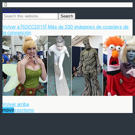
FilmClub
Volver a [SDCC2015] Más de 200 imágenes de cosplays de
la convención
Volver arriba
móvil
escritorio