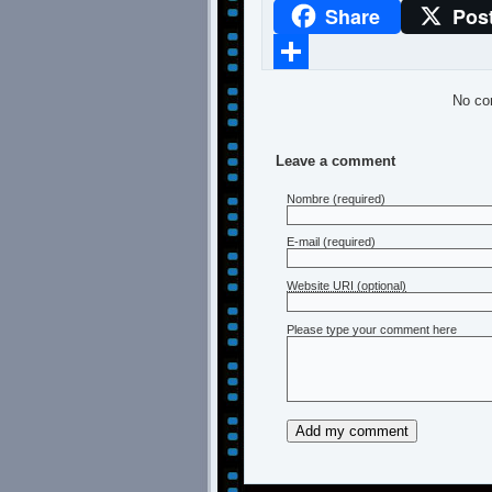
Share
Pos
WhatsApp
Compartir
No co
Leave a comment
Nombre
(required)
E-mail
(required)
Website URI (optional)
Please type your comment here