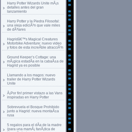
Harry Potter Wizards Unite mÃ¡s
detalles antes del gran
lanzamiento
Harry Potter y la Piedra Filosofal:
una vieja ediciÃ³n que vale miles
de dÃ³lares
Hagridâ€™s Magical Creatures
Motorbike Adventure: nuevo video
y fotos de esta increÃ­ble atracciÃ³n
Ground Keeper’s Cottage: una
mÃ¡gica estadÃ­a en la cabaÃ±a de
Hagrid ya es posible
Llamando a los magos: nuevo
trailer de Harry Potter Wizards
Unite
Â¡Por fin! primer vistazo a las Vans
inspiradas en Harry Potter
Sobrevuela el Bosque Prohibido
junto a Hagrid: nueva montaÃ±a
rusa
5 regalos para el dÃ­a de la madre
(para una mamÃ¡ fanÃ¡tica de