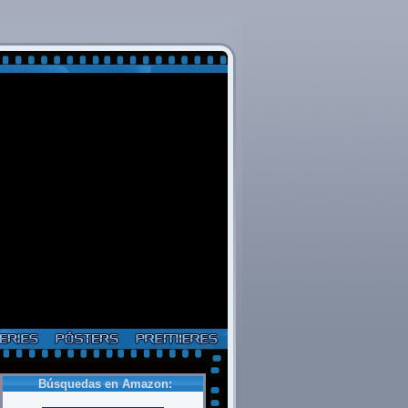
Búsquedas en Amazon: