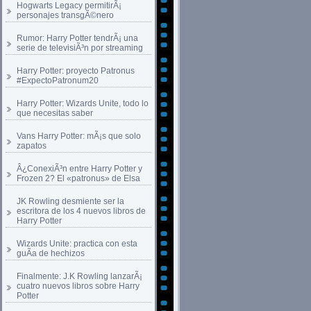
Hogwarts Legacy permitirÃ¡
personajes transgÃ©nero
Rumor: Harry Potter tendrÃ¡ una
serie de televisiÃ³n por streaming
Harry Potter: proyecto Patronus
#ExpectoPatronum20
Harry Potter: Wizards Unite, todo lo
que necesitas saber
Vans Harry Potter: mÃ¡s que solo
zapatos
Â¿ConexiÃ³n entre Harry Potter y
Frozen 2? El «patronus» de Elsa
JK Rowling desmiente ser la
escritora de los 4 nuevos libros de
Harry Potter
Wizards Unite: practica con esta
guÃ­a de hechizos
Finalmente: J.K Rowling lanzarÃ¡
cuatro nuevos libros sobre Harry
Potter