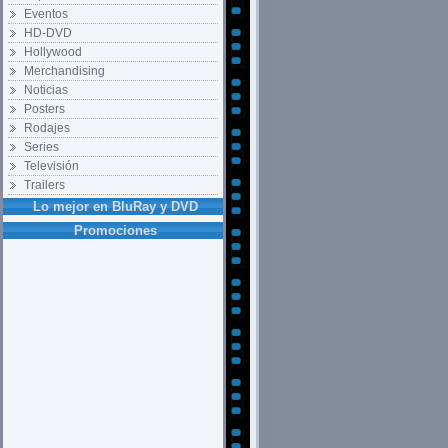
Eventos
HD-DVD
Hollywood
Merchandising
Noticias
Posters
Rodajes
Series
Televisión
Trailers
Lo mejor en BluRay y DVD
Promociones