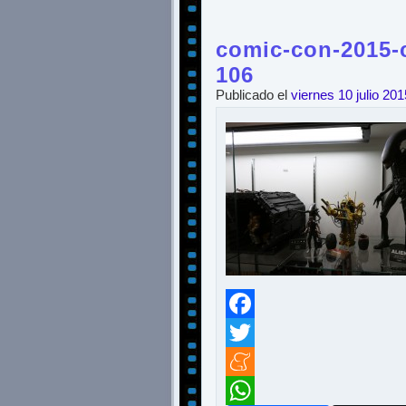
comic-con-2015-c
106
Publicado el
viernes 10 julio 201
Facebook
Twitter
Meneame