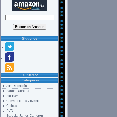
Síguenos:
Te interesa:
Categorías
Alta Definición
Bandas Sonoras
Blu-Ray
Convenciones y eventos
Críticas
DVD
Especial James Cameron