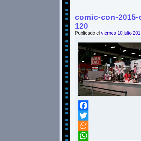
comic-con-2015-c
120
Publicado el
viernes 10 julio 201
Facebook
Twitter
Meneame