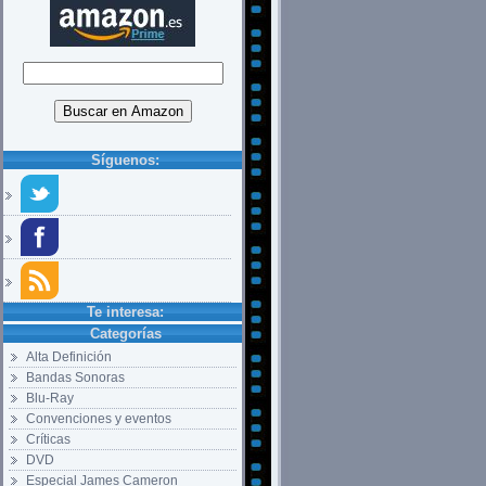
Síguenos:
Te interesa:
Categorías
Alta Definición
Bandas Sonoras
Blu-Ray
Convenciones y eventos
Críticas
DVD
Especial James Cameron