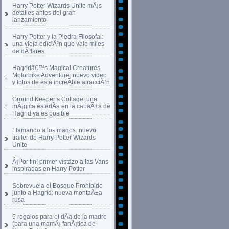
Harry Potter Wizards Unite mÃ¡s
detalles antes del gran
lanzamiento
Harry Potter y la Piedra Filosofal:
una vieja ediciÃ³n que vale miles
de dÃ³lares
Hagridâ€™s Magical Creatures
Motorbike Adventure: nuevo video
y fotos de esta increÃ­ble atracciÃ³n
Ground Keeper’s Cottage: una
mÃ¡gica estadÃ­a en la cabaÃ±a de
Hagrid ya es posible
Llamando a los magos: nuevo
trailer de Harry Potter Wizards
Unite
Â¡Por fin! primer vistazo a las Vans
inspiradas en Harry Potter
Sobrevuela el Bosque Prohibido
junto a Hagrid: nueva montaÃ±a
rusa
5 regalos para el dÃ­a de la madre
(para una mamÃ¡ fanÃ¡tica de