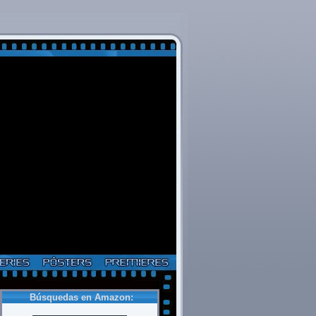
Búsquedas en Amazon: