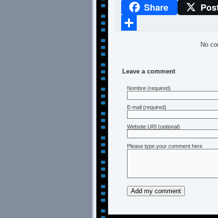
Share
Pos
WhatsApp
Compartir
No co
Leave a comment
Nombre
(required)
E-mail
(required)
Website URI (optional)
Please type your comment here