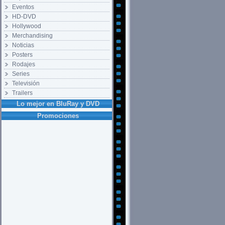
Eventos
HD-DVD
Hollywood
Merchandising
Noticias
Posters
Rodajes
Series
Televisión
Trailers
Lo mejor en BluRay y DVD
Promociones