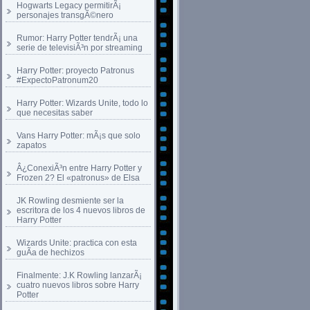
Hogwarts Legacy permitirÃ¡
personajes transgÃ©nero
Rumor: Harry Potter tendrÃ¡ una
serie de televisiÃ³n por streaming
Harry Potter: proyecto Patronus
#ExpectoPatronum20
Harry Potter: Wizards Unite, todo lo
que necesitas saber
Vans Harry Potter: mÃ¡s que solo
zapatos
Â¿ConexiÃ³n entre Harry Potter y
Frozen 2? El «patronus» de Elsa
JK Rowling desmiente ser la
escritora de los 4 nuevos libros de
Harry Potter
Wizards Unite: practica con esta
guÃ­a de hechizos
Finalmente: J.K Rowling lanzarÃ¡
cuatro nuevos libros sobre Harry
Potter