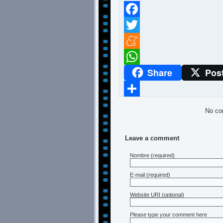
Facebook
Twitter
Meneame
Share
Pos
WhatsApp
Compartir
No co
Leave a comment
Nombre
(required)
E-mail
(required)
Website URI (optional)
Please type your comment here