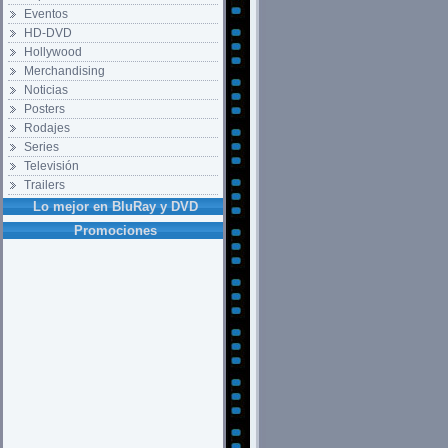
Eventos
HD-DVD
Hollywood
Merchandising
Noticias
Posters
Rodajes
Series
Televisión
Trailers
Lo mejor en BluRay y DVD
Promociones