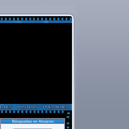
Búsquedas en Amazon: