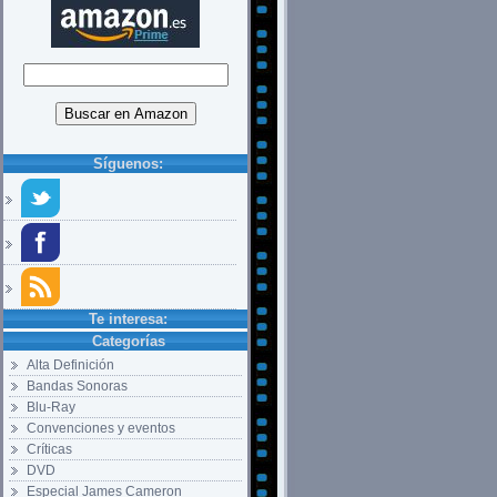
Síguenos:
Te interesa:
Categorías
Alta Definición
Bandas Sonoras
Blu-Ray
Convenciones y eventos
Críticas
DVD
Especial James Cameron