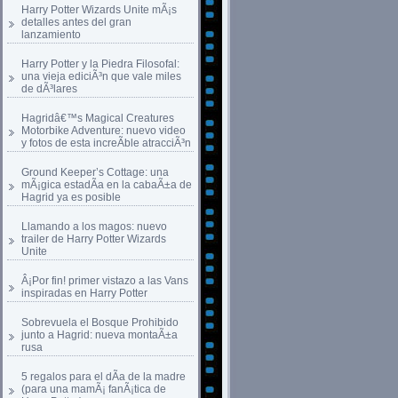
Harry Potter Wizards Unite mÃ¡s
detalles antes del gran
lanzamiento
Harry Potter y la Piedra Filosofal:
una vieja ediciÃ³n que vale miles
de dÃ³lares
Hagridâ€™s Magical Creatures
Motorbike Adventure: nuevo video
y fotos de esta increÃ­ble atracciÃ³n
Ground Keeper’s Cottage: una
mÃ¡gica estadÃ­a en la cabaÃ±a de
Hagrid ya es posible
Llamando a los magos: nuevo
trailer de Harry Potter Wizards
Unite
Â¡Por fin! primer vistazo a las Vans
inspiradas en Harry Potter
Sobrevuela el Bosque Prohibido
junto a Hagrid: nueva montaÃ±a
rusa
5 regalos para el dÃ­a de la madre
(para una mamÃ¡ fanÃ¡tica de