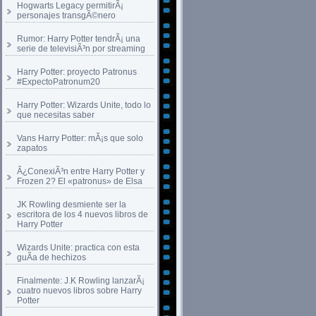
Hogwarts Legacy permitirÃ¡
personajes transgÃ©nero
Rumor: Harry Potter tendrÃ¡ una
serie de televisiÃ³n por streaming
Harry Potter: proyecto Patronus
#ExpectoPatronum20
Harry Potter: Wizards Unite, todo lo
que necesitas saber
Vans Harry Potter: mÃ¡s que solo
zapatos
Â¿ConexiÃ³n entre Harry Potter y
Frozen 2? El «patronus» de Elsa
JK Rowling desmiente ser la
escritora de los 4 nuevos libros de
Harry Potter
Wizards Unite: practica con esta
guÃ­a de hechizos
Finalmente: J.K Rowling lanzarÃ¡
cuatro nuevos libros sobre Harry
Potter