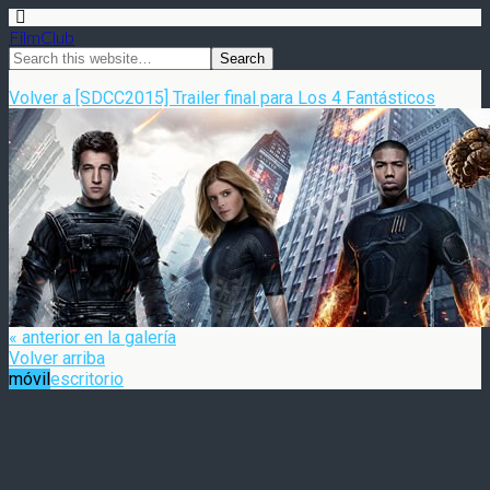
FilmClub
Volver a [SDCC2015] Trailer final para Los 4 Fantásticos
« anterior en la galería
Volver arriba
móvil
escritorio