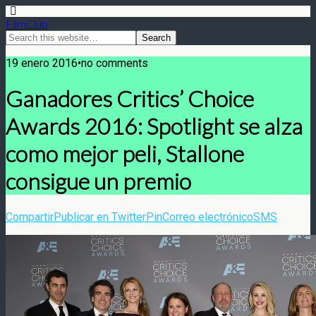
FilmClub
19 enero 2016•no comments
Ganadores Critics’ Choice
Awards 2016: Spotlight se alza
como mejor peli, Stallone
consigue un premio
Compartir
Publicar en Twitter
Pin
Correo electrónico
SMS