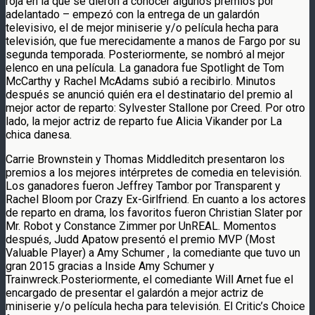
roja en la que se dieron a conocer algunos premios por
adelantado – empezó con la entrega de un galardón
televisivo, el de mejor miniserie y/o película hecha para
televisión, que fue merecidamente a manos de Fargo por su
segunda temporada. Posteriormente, se nombró al mejor
elenco en una película. La ganadora fue Spotlight de Tom
McCarthy y Rachel McAdams subió a recibirlo. Minutos
después se anunció quién era el destinatario del premio al
mejor actor de reparto: Sylvester Stallone por Creed. Por otro
lado, la mejor actriz de reparto fue Alicia Vikander por La
chica danesa.
Carrie Brownstein y Thomas Middleditch presentaron los
premios a los mejores intérpretes de comedia en televisión.
Los ganadores fueron Jeffrey Tambor por Transparent y
Rachel Bloom por Crazy Ex-Girlfriend. En cuanto a los actores
de reparto en drama, los favoritos fueron Christian Slater por
Mr. Robot y Constance Zimmer por UnREAL. Momentos
después, Judd Apatow presentó el premio MVP (Most
Valuable Player) a Amy Schumer , la comediante que tuvo un
gran 2015 gracias a Inside Amy Schumer y
Trainwreck.Posteriormente, el comediante Will Arnet fue el
encargado de presentar el galardón a mejor actriz de
miniserie y/o película hecha para televisión. El Critic’s Choice