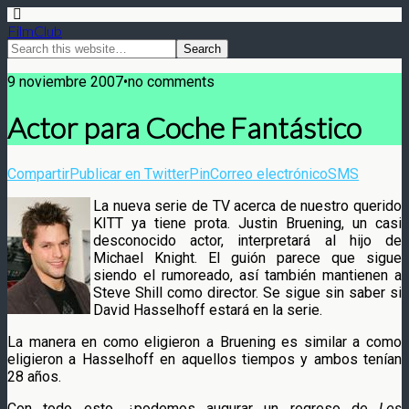
FilmClub
9 noviembre 2007•no comments
Actor para Coche Fantástico
Compartir
Publicar en Twitter
Pin
Correo electrónico
SMS
La nueva serie de TV acerca de nuestro querido
KITT ya tiene prota. Justin Bruening, un casi
desconocido actor, interpretará al hijo de
Michael Knight. El guión parece que sigue
siendo el rumoreado, así también mantienen a
Steve Shill como director. Se sigue sin saber si
David Hasselhoff estará en la serie.
La manera en como eligieron a Bruening es similar a como
eligieron a Hasselhoff en aquellos tiempos y ambos tenían
28 años.
Con todo esto, ¿podemos augurar un regreso de
Los