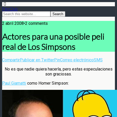
FilmClub
2 abril 2008•2 comments
Actores para una posible peli
real de Los Simpsons
Compartir
Publicar en Twitter
Pin
Correo electrónico
SMS
No es que nadie quiera hacerla, pero estas especulaciones
son graciosas.
Paul Giamatti
como Homer Simpson: