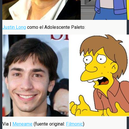
Justin Long
como el Adolescente Paleto:
Via |
Meneame
(fuente original:
Filmonic
)