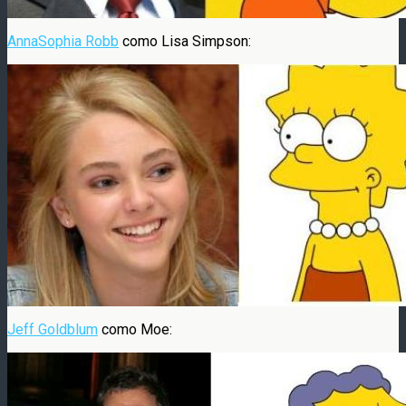
AnnaSophia Robb
como Lisa Simpson:
Jeff Goldblum
como Moe: