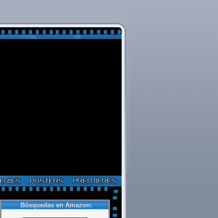
Búsquedas en Amazon: