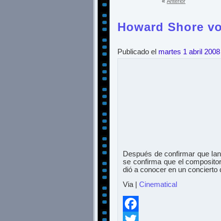
«
Anterior
Howard Shore vol
Publicado el
martes 1 abril 2008
Después de confirmar que Ian
se confirma que el compositor
dió a conocer en un concierto 
Via |
Cinematical
Facebook