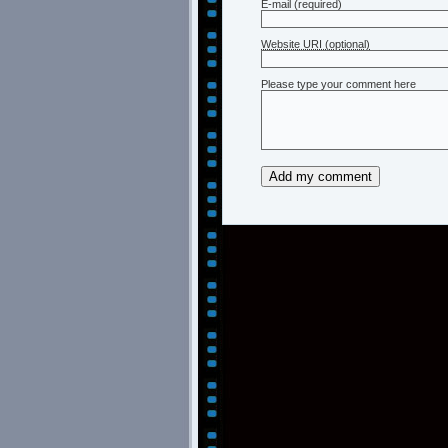
E-mail
(required)
Website URI (optional)
Please type your comment here