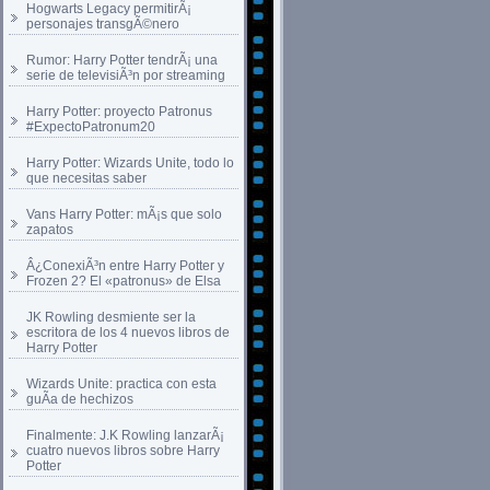
Hogwarts Legacy permitirÃ¡
personajes transgÃ©nero
Rumor: Harry Potter tendrÃ¡ una
serie de televisiÃ³n por streaming
Harry Potter: proyecto Patronus
#ExpectoPatronum20
Harry Potter: Wizards Unite, todo lo
que necesitas saber
Vans Harry Potter: mÃ¡s que solo
zapatos
Â¿ConexiÃ³n entre Harry Potter y
Frozen 2? El «patronus» de Elsa
JK Rowling desmiente ser la
escritora de los 4 nuevos libros de
Harry Potter
Wizards Unite: practica con esta
guÃ­a de hechizos
Finalmente: J.K Rowling lanzarÃ¡
cuatro nuevos libros sobre Harry
Potter