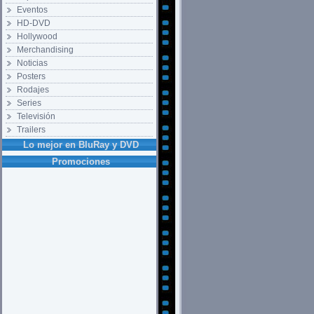
Eventos
HD-DVD
Hollywood
Merchandising
Noticias
Posters
Rodajes
Series
Televisión
Trailers
Lo mejor en BluRay y DVD
Promociones