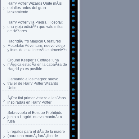
Harry Potter Wizards Unite mÃ¡s
detalles antes del gran
lanzamiento
Harry Potter y la Piedra Filosofal:
una vieja ediciÃ³n que vale miles
de dÃ³lares
Hagridâ€™s Magical Creatures
Motorbike Adventure: nuevo video
y fotos de esta increÃ­ble atracciÃ³n
Ground Keeper’s Cottage: una
mÃ¡gica estadÃ­a en la cabaÃ±a de
Hagrid ya es posible
Llamando a los magos: nuevo
trailer de Harry Potter Wizards
Unite
Â¡Por fin! primer vistazo a las Vans
inspiradas en Harry Potter
Sobrevuela el Bosque Prohibido
junto a Hagrid: nueva montaÃ±a
rusa
5 regalos para el dÃ­a de la madre
(para una mamÃ¡ fanÃ¡tica de