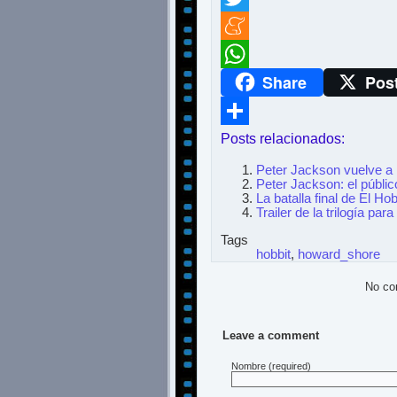
Twitter
Meneame
Share
Pos
WhatsApp
Posts relacionados:
Compartir
Peter Jackson vuelve a 
Peter Jackson: el públic
La batalla final de El Ho
Trailer de la trilogía par
Tags
hobbit
,
howard_shore
No co
Leave a comment
Nombre
(required)