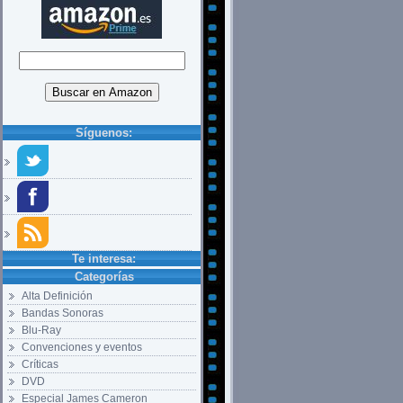
Síguenos:
Te interesa:
Categorías
Alta Definición
Bandas Sonoras
Blu-Ray
Convenciones y eventos
Críticas
DVD
Especial James Cameron