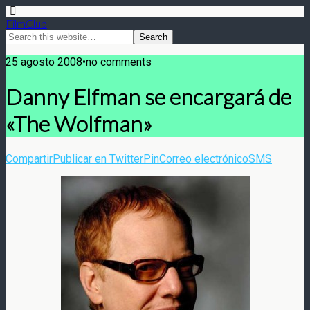
FilmClub
25 agosto 2008•no comments
Danny Elfman se encargará de
«The Wolfman»
Compartir
Publicar en Twitter
Pin
Correo electrónico
SMS