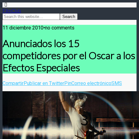
FilmClub
11 diciembre 2010•no comments
Anunciados los 15
competidores por el Oscar a los
Efectos Especiales
Compartir
Publicar en Twitter
Pin
Correo electrónico
SMS