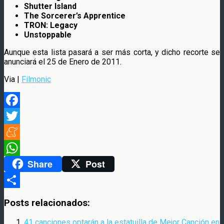
Shutter Island
The Sorcerer’s Apprentice
TRON: Legacy
Unstoppable
Aunque esta lista pasará a ser más corta, y dicho recorte se
anunciará el 25 de Enero de 2011.
Via |
Filmonic
Facebook
Twitter
Meneame
Share
Post
WhatsApp
Compartir
Posts relacionados:
41 canciones optarán a la estatuilla de Mejor Canción en