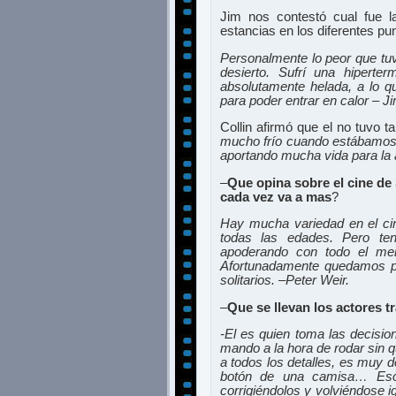
Jim nos contestó cual fue la
estancias en los diferentes pu
Personalmente lo peor que tu
desierto. Sufrí una hipert
absolutamente helada, a lo 
para poder entrar en calor – J
Collin afirmó que el no tuvo 
mucho frío cuando estábamos e
aportando mucha vida para la 
–
Que opina sobre el cine d
cada vez va a mas
?
Hay mucha variedad en el cin
todas las edades. Pero te
apoderando con todo el merc
Afortunadamente quedamos 
solitarios. –Peter Weir.
–
Que se llevan los actores 
-El es quien toma las decision
mando a la hora de rodar sin q
a todos los detalles, es muy d
botón de una camisa… Eso 
corrigiéndolos y volviéndose i