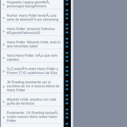
Hogwarts Legacy permitirÃ¡
personajes transgÃ©nero
Rumor: Harry Potter tendrÃ¡ una
serie de televisiÃ³n por streaming
Harry Potter: proyecto Patronus
#ExpectoPatronum20
Harry Potter: Wizards Unite, todo lo
que necesitas saber
Vans Harry Potter: mÃ¡s que solo
zapatos
Â¿ConexiÃ³n entre Harry Potter y
Frozen 2? El «patronus» de Elsa
JK Rowling desmiente ser la
escritora de los 4 nuevos libros de
Harry Potter
Wizards Unite: practica con esta
guÃ­a de hechizos
Finalmente: J.K Rowling lanzarÃ¡
cuatro nuevos libros sobre Harry
Potter