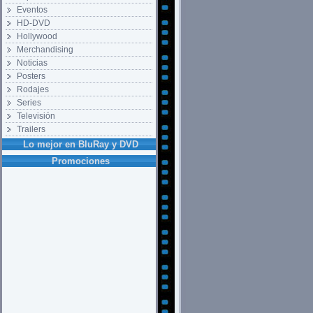
Eventos
HD-DVD
Hollywood
Merchandising
Noticias
Posters
Rodajes
Series
Televisión
Trailers
Lo mejor en BluRay y DVD
Promociones