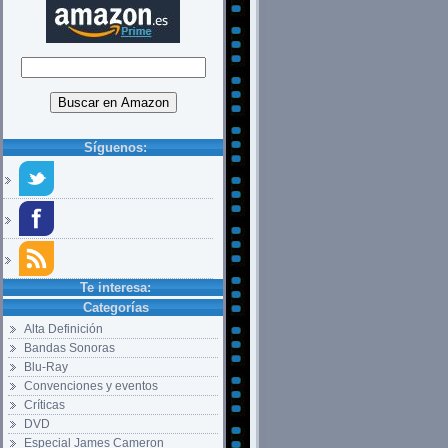
Síguenos:
Te interesa:
Categorías
Alta Definición
Bandas Sonoras
Blu-Ray
Convenciones y eventos
Críticas
DVD
Especial James Cameron