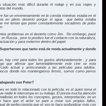
 situación mas difícil durante el rodaje y en sus viajes y
ntos del mundo.
ve fue un envenenamiento en la comida mientras estaba en el
ermia en pleno desierto porque el agua que bebía estaba
que me tenían que poner constantemente secadores de polos
im-
tantos problemas en el desierto como Jim.
Sin embargo, pasé
n Russia , pero lo positivo fue el contacto con la naturaleza,
actuación y para meterme dentro del papel.
e Superheroes que tanto está de moda actualmente y donde
e, hay cine para todos los gustos afortunadamente , y para
ngo que afirmar que lamentablemente este cine se esta
ado actual y arrinconando a las películas para adultos.
pocos donde nos mantengamos firmes, somos como perros
trabajando con Peter?
es en todo lo relacionado con la película, es el quien toma el
ue nadie le interrumpa en su trabajo. El presta mucha atención
etallistas en todos los conceptos, gestos, interpretación, en un
hace que el actor se pare a mirar sus propios fallos,
gual de perfeccionista que el, eso te hace profundizar más con