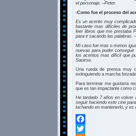
el personaje. –Peter.
-Como fue el proceso del ace
Es un acento muy complicado 
bastante mas difíciles de pro
leer libros que me prestaba 
para ir sacando las palabras. 
Mi caso fue mas o menos igua
nuevas para poder conseguir 
los acentos mas difícil que 
Saoirse.
Una rueda de prensa muy di
extinguiendo a marcha forzada
Para terminar me gustaría rec
que es tan impactante como ci
He tardado 7 años en volver a
seguir haciendo este cine par
luchando en mantenerlo, y es q
Facebook