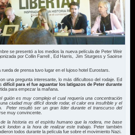
mbre se presentó a los medios la nueva película de Peter Weir
izada por Collin Farrell , Ed Harris, Jim Sturgess y Saoirse
 rueda de prensa tuvo lugar en el lujoso hotel Eurostars.
 una pregunta interesante, lo más dificultoso del rodaje. Ed
as
difícil para el fue aguantar los latigazos de Peter durante
rtida para empezar la mañana.
 el guión es muy complejo el cual requería una concentración
a ciudad muy difícil donde rodar, el calor era insufrible y el
Peter resultó ser un gran líder durante el transcurso del
irse muy convincente.
de la historia es el espíritu humano que la rodera, me base
ck london a la hora de realizar este trabajo.
Peter también
ieron todos durante la película fue sobre el movimiento Nazi.