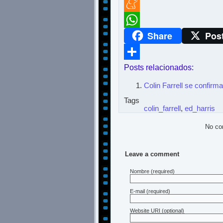
Twitter
Meneame
Share
Pos
WhatsApp
Posts relacionados:
Compartir
Colin Farrell se confirm
Tags
colin_farrell
,
ed_harris
No co
Leave a comment
Nombre
(required)
E-mail
(required)
Website URI (optional)