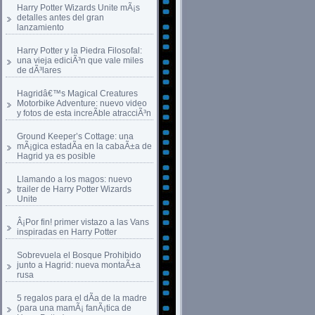
Harry Potter Wizards Unite mÃ¡s
detalles antes del gran
lanzamiento
Harry Potter y la Piedra Filosofal:
una vieja ediciÃ³n que vale miles
de dÃ³lares
Hagridâ€™s Magical Creatures
Motorbike Adventure: nuevo video
y fotos de esta increÃ­ble atracciÃ³n
Ground Keeper’s Cottage: una
mÃ¡gica estadÃ­a en la cabaÃ±a de
Hagrid ya es posible
Llamando a los magos: nuevo
trailer de Harry Potter Wizards
Unite
Â¡Por fin! primer vistazo a las Vans
inspiradas en Harry Potter
Sobrevuela el Bosque Prohibido
junto a Hagrid: nueva montaÃ±a
rusa
5 regalos para el dÃ­a de la madre
(para una mamÃ¡ fanÃ¡tica de