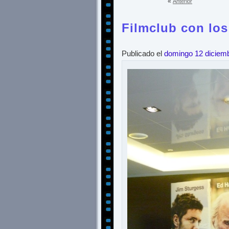
«
Anterior
Filmclub con los
Publicado el
domingo 12 diciem