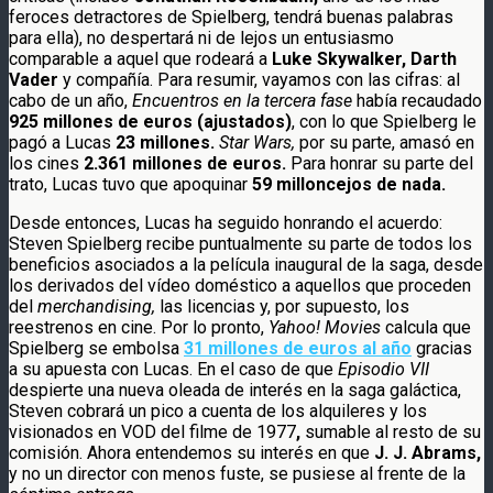
feroces detractores de Spielberg, tendrá buenas palabras
para ella), no despertará ni de lejos un entusiasmo
comparable a aquel que rodeará a
Luke Skywalker, Darth
Vader
y compañía. Para resumir, vayamos con las cifras: al
cabo de un año,
Encuentros en la tercera fase
había recaudado
925 millones de euros (ajustados)
, con lo que Spielberg le
pagó a Lucas
23 millones.
Star Wars,
por su parte, amasó en
los cines
2.361 millones de euros.
Para honrar su parte del
trato, Lucas tuvo que apoquinar
59 milloncejos de nada.
Desde entonces, Lucas ha seguido honrando el acuerdo:
Steven Spielberg recibe puntualmente su parte de todos los
beneficios asociados a la película inaugural de la saga, desde
los derivados del vídeo doméstico a aquellos que proceden
del
merchandising,
las licencias y, por supuesto, los
reestrenos en cine. Por lo pronto,
Yahoo! Movies
calcula que
Spielberg se embolsa
31 millones de euros al año
gracias
a su apuesta con Lucas. En el caso de que
Episodio VII
despierte una nueva oleada de interés en la saga galáctica,
Steven cobrará un pico a cuenta de los alquileres y los
visionados en VOD del filme de 1977
,
sumable al resto de su
comisión. Ahora entendemos su interés en que
J. J. Abrams,
y no un director con menos fuste, se pusiese al frente de la