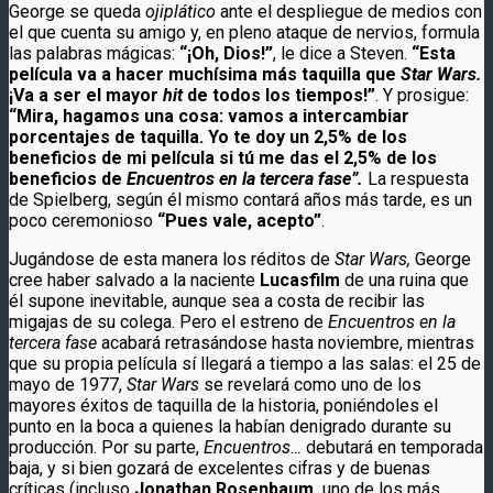
George se queda
ojiplático
ante el despliegue de medios con
el que cuenta su amigo y, en pleno ataque de nervios, formula
las palabras mágicas:
“¡Oh, Dios!”
, le dice a Steven.
“Esta
película va a hacer muchísima más taquilla que
Star Wars.
¡Va a ser el mayor
hit
de todos los tiempos!”
. Y prosigue:
“Mira, hagamos una cosa: vamos a intercambiar
porcentajes de taquilla. Yo te doy un 2,5% de los
beneficios de mi película si tú me das el 2,5% de los
beneficios de
Encuentros en la tercera fase”.
La respuesta
de Spielberg, según él mismo contará años más tarde, es un
poco ceremonioso
“Pues vale, acepto”
.
Jugándose de esta manera los réditos de
Star Wars,
George
cree haber salvado a la naciente
Lucasfilm
de una ruina que
él supone inevitable, aunque sea a costa de recibir las
migajas de su colega. Pero el estreno de
Encuentros en la
tercera fase
acabará retrasándose hasta noviembre, mientras
que su propia película sí llegará a tiempo a las salas: el 25 de
mayo de 1977,
Star Wars
se revelará como uno de los
mayores éxitos de taquilla de la historia, poniéndoles el
punto en la boca a quienes la habían denigrado durante su
producción. Por su parte,
Encuentros…
debutará en temporada
baja, y si bien gozará de excelentes cifras y de buenas
críticas (incluso
Jonathan Rosenbaum,
uno de los más