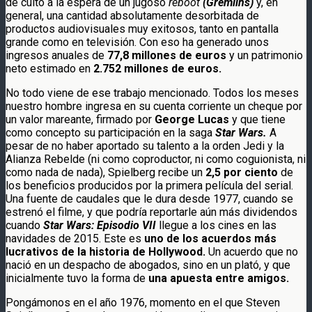
de culto a la espera de un jugoso
reboot
(Gremlins)
y, en
general, una cantidad absolutamente desorbitada de
productos audiovisuales muy exitosos, tanto en pantalla
grande como en televisión. Con eso ha generado unos
ingresos anuales de
77,8 millones de euros
y un patrimonio
neto estimado en
2.752 millones de euros.
No todo viene de ese trabajo mencionado. Todos los meses
nuestro hombre ingresa en su cuenta corriente un cheque por
un valor mareante, firmado por
George Lucas
y que tiene
como concepto su participación en la saga
Star Wars.
A
pesar de no haber aportado su talento a la orden Jedi y la
Alianza Rebelde (ni como coproductor, ni como coguionista, ni
como nada de nada), Spielberg recibe un
2,5 por ciento
de
los beneficios producidos por la primera película del serial.
Una fuente de caudales que le dura desde 1977, cuando se
estrenó el filme, y que podría reportarle aún más dividendos
cuando
Star Wars: Episodio VII
llegue a los cines en las
navidades de 2015. Este es
uno de los acuerdos más
lucrativos de la historia de Hollywood.
Un acuerdo que no
nació en un despacho de abogados, sino en un plató, y que
inicialmente tuvo la forma de
una apuesta entre amigos.
Pongámonos en el año 1976, momento en el que Steven