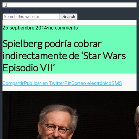
FilmClub
25 septiembre 2014•no comments
Spielberg podría cobrar
indirectamente de ‘Star Wars
Episodio VII’
Compartir
Publicar en Twitter
Pin
Correo electrónico
SMS