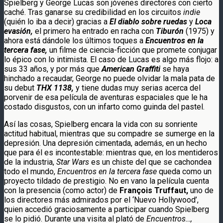
Spielberg y George Lucas son jóvenes directores con cierto
caché. Tras ganarse su credibilidad en los circuitos
indie
(quién lo iba a decir) gracias a
El diablo sobre ruedas
y
Loca
evasión,
el primero ha entrado en racha con
Tiburón
(1975) y
ahora está dándole los últimos toques a
Encuentros en la
tercera fase,
un filme de ciencia-ficción que promete conjugar
lo épico con lo intimista. El caso de Lucas es algo más flojo: a
sus 33 años, y por más que
American Graffiti
se haya
hinchado a recaudar, George no puede olvidar la mala pata de
su debut
THX 1138,
y tiene dudas muy serias acerca del
porvenir de esa película de aventuras espaciales que le ha
costado disgustos, con un infarto como guinda del pastel.
Así las cosas, Spielberg encara la vida con su sonriente
actitud habitual, mientras que su compadre se sumerge en la
depresión. Una depresión cimentada, además, en un hecho
que para él es incontestable: mientras que, en los mentideros
de la industria,
Star Wars
es un chiste del que se cachondea
todo el mundo,
Encuentros en la tercera fase
queda como un
proyecto tildado de prestigio. No en vano la película cuenta
con la presencia (como actor) de
François Truffaut,
uno de
los directores más admirados por el ‘Nuevo Hollywood’,
quien accedió graciosamente a participar cuando Spielberg
se lo pidió. Durante una visita al plató de
Encuentros…,