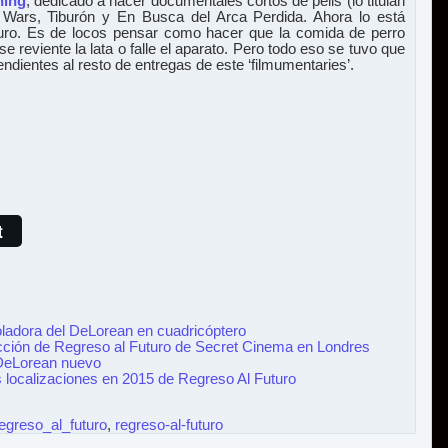
ning
, dedicado a hacer documentales cortos de pelis (lo titulan
 Wars, Tiburón y En Busca del Arca Perdida. Ahora lo está
uro. Es de locos pensar como hacer que la comida de perro
e reviente la lata o falle el aparato. Pero todo eso se tuvo que
ndientes al resto de entregas de este ‘filmumentaries’.
t
oladora del DeLorean en cuadricóptero
yección de Regreso al Futuro de Secret Cinema en Londres
DeLorean nuevo
s localizaciones en 2015 de Regreso Al Futuro
egreso_al_futuro
,
regreso-al-futuro