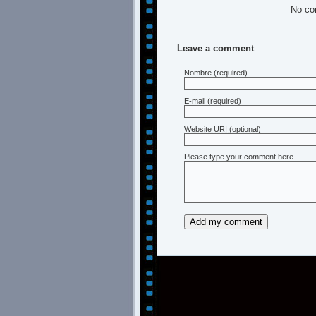
No co
Leave a comment
Nombre
(required)
E-mail
(required)
Website URI (optional)
Please type your comment here