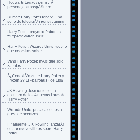
Hogwarts Legacy permitirÃ¡
personajes transgÃ©nero
Rumor: Harry Potter tendrÃ¡ una
serie de televisiÃ³n por streaming
Harry Potter: proyecto Patronus
#ExpectoPatronum20
Harry Potter: Wizards Unite, todo lo
que necesitas saber
Vans Harry Potter: mÃ¡s que solo
zapatos
Â¿ConexiÃ³n entre Harry Potter y
Frozen 2? El «patronus» de Elsa
JK Rowling desmiente ser la
escritora de los 4 nuevos libros de
Harry Potter
Wizards Unite: practica con esta
guÃ­a de hechizos
Finalmente: J.K Rowling lanzarÃ¡
cuatro nuevos libros sobre Harry
Potter