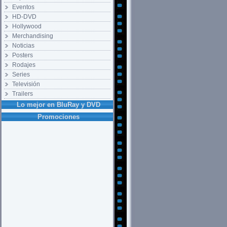
Eventos
HD-DVD
Hollywood
Merchandising
Noticias
Posters
Rodajes
Series
Televisión
Trailers
Lo mejor en BluRay y DVD
Promociones