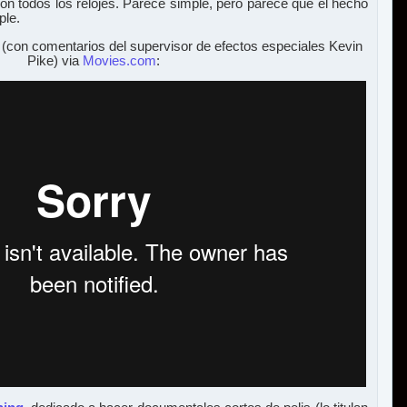
con todos los relojes. Parece simple, pero parece que el hecho
ple.
(con comentarios del supervisor de efectos especiales Kevin
Pike) via
Movies.com
: