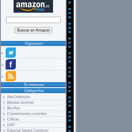
Síguenos:
Te interesa:
Categorías
Alta Definición
Bandas Sonoras
Blu-Ray
Convenciones y eventos
Críticas
DVD
Especial James Cameron