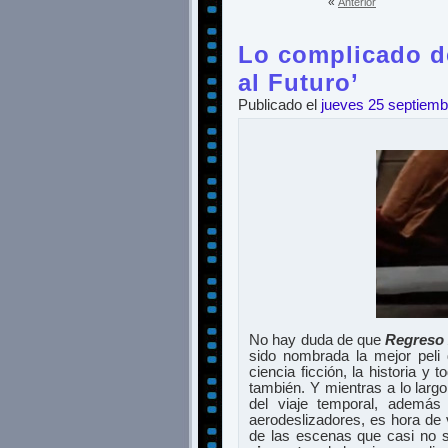
«
Anterior
Lo complicado de
al Futuro’
Publicado el
jueves 25 septiemb
No hay duda de que
Regreso 
sido nombrada la mejor peli 
ciencia ficción, la historia y
también. Y mientras a lo lar
del viaje temporal, ademá
aerodeslizadores, es hora de 
de las escenas que casi no 