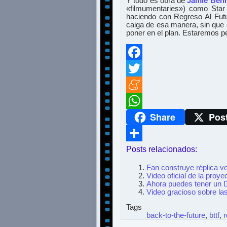
Y todo es obra de
Jamie Ben
«filmumentaries») como Star
haciendo con Regreso Al Fut
caiga de esa manera, sin que s
poner en el plan. Estaremos pe
Facebook
Twitter
Meneame
Share
Pos
WhatsApp
Posts relacionados:
Compartir
Fan construye réplica v
Video oficial de la pro
Ahora puedes tener un 
Video gracioso sobre la
Tags
back-to-the-future
,
bttf
,
r