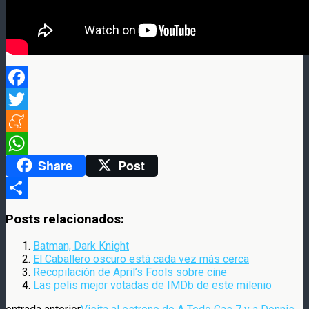
Facebook
Twitter
Meneame
Share
Post
WhatsApp
Compartir
Posts relacionados:
Batman, Dark Knight
El Caballero oscuro está cada vez más cerca
Recopilación de April’s Fools sobre cine
Las pelis mejor votadas de IMDb de este milenio