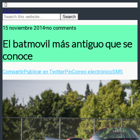
FilmClub
15 noviembre 2014•no comments
El batmovil más antiguo que se
conoce
Compartir
Publicar en Twitter
Pin
Correo electrónico
SMS