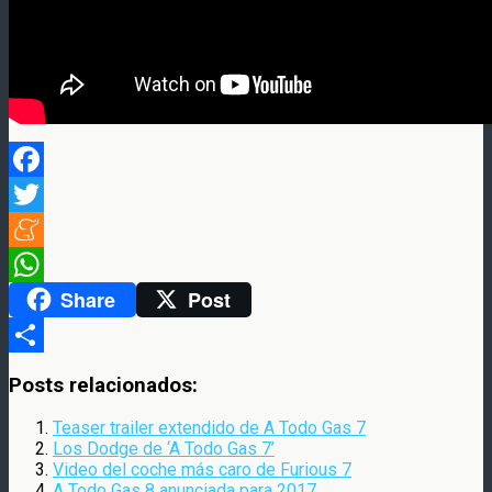
Facebook
Twitter
Meneame
Share
Post
WhatsApp
Compartir
Posts relacionados:
Teaser trailer extendido de A Todo Gas 7
Los Dodge de ‘A Todo Gas 7’
Video del coche más caro de Furious 7
A Todo Gas 8 anunciada para 2017