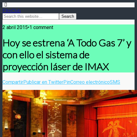
FilmClub
2 abril 2015•1 comment
Hoy se estrena ‘A Todo Gas 7’ y
con ello el sistema de
proyección láser de IMAX
Compartir
Publicar en Twitter
Pin
Correo electrónico
SMS