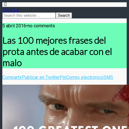
FilmClub
5 abril 2016•no comments
Las 100 mejores frases del
prota antes de acabar con el
malo
Compartir
Publicar en Twitter
Pin
Correo electrónico
SMS