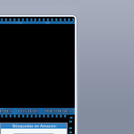
Búsquedas en Amazon: