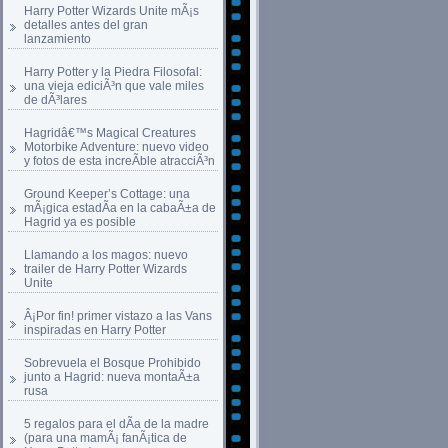
Harry Potter Wizards Unite mÃ¡s
detalles antes del gran
lanzamiento
Harry Potter y la Piedra Filosofal:
una vieja ediciÃ³n que vale miles
de dÃ³lares
Hagridâ€™s Magical Creatures
Motorbike Adventure: nuevo video
y fotos de esta increÃ­ble atracciÃ³n
Ground Keeper’s Cottage: una
mÃ¡gica estadÃ­a en la cabaÃ±a de
Hagrid ya es posible
Llamando a los magos: nuevo
trailer de Harry Potter Wizards
Unite
Â¡Por fin! primer vistazo a las Vans
inspiradas en Harry Potter
Sobrevuela el Bosque Prohibido
junto a Hagrid: nueva montaÃ±a
rusa
5 regalos para el dÃ­a de la madre
(para una mamÃ¡ fanÃ¡tica de