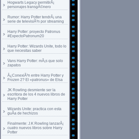
Hogwarts Legacy permitirÃ¡
personajes transgÃ©nero
Rumor: Harry Potter tendrÃ¡ una
serie de televisiÃ³n por streaming
Harry Potter: proyecto Patronus
#ExpectoPatronum20
Harry Potter: Wizards Unite, todo lo
que necesitas saber
Vans Harry Potter: mÃ¡s que solo
zapatos
Â¿ConexiÃ³n entre Harry Potter y
Frozen 2? El «patronus» de Elsa
JK Rowling desmiente ser la
escritora de los 4 nuevos libros de
Harry Potter
Wizards Unite: practica con esta
guÃ­a de hechizos
Finalmente: J.K Rowling lanzarÃ¡
cuatro nuevos libros sobre Harry
Potter