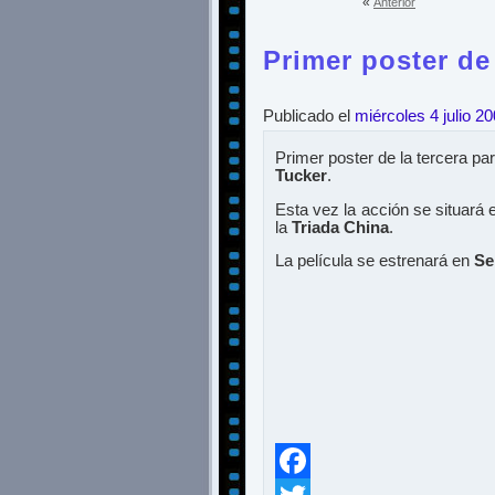
«
Anterior
Primer poster de
Publicado el
miércoles 4 julio 2
Primer poster de la tercera p
Tucker
.
Esta vez la acción se situará
la
Triada China
.
La película se estrenará en
Se