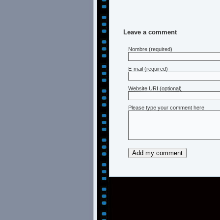
Leave a comment
Nombre
(required)
E-mail
(required)
Website URI (optional)
Please type your comment here