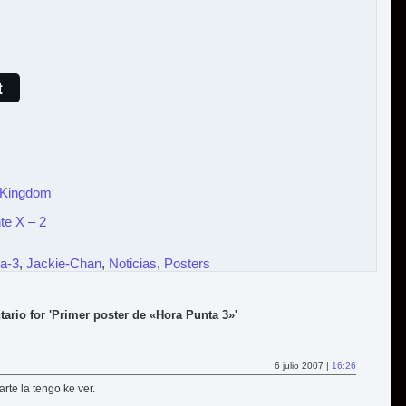
t
 Kingdom
te X – 2
a-3
,
Jackie-Chan
,
Noticias
,
Posters
ario for 'Primer poster de «Hora Punta 3»'
6 julio 2007 |
16:26
rte la tengo ke ver.