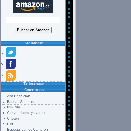
Síguenos:
Te interesa:
Categorías
Alta Definición
Bandas Sonoras
Blu-Ray
Convenciones y eventos
Críticas
DVD
Especial James Cameron