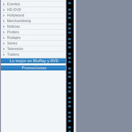
Eventos
HD-DVD
Hollywood
Merchandising
Noticias
Posters
Rodajes
Series
Televisión
Trailers
Lo mejor en BluRay y DVD
Promociones