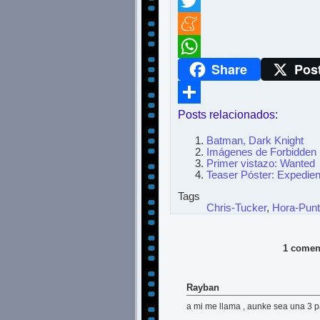
Facebook
Twitter
Meneame
Share
Pos
WhatsApp
Posts relacionados:
Compartir
Batman, Dark Knight
Imágenes de Forbidden
Primer vistazo: Wanted
Teaser Póster: Expedien
Tags
Chris-Tucker
,
Hora-Punt
1 coment
Rayban
a mi me llama , aunke sea una 3 pa