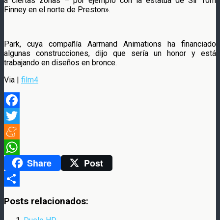
a ciertas zonas – por ejemplo con la estatua de Sir Tom
Finney en el norte de Preston».
Park, cuya compañía Aarmand Animations ha financiado
algunas construcciones, dijo que sería un honor y está
trabajando en diseños en bronce.
Via |
film4
Facebook
Twitter
Meneame
Share
Post
WhatsApp
Compartir
Posts relacionados: