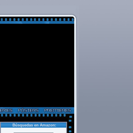
Búsquedas en Amazon: