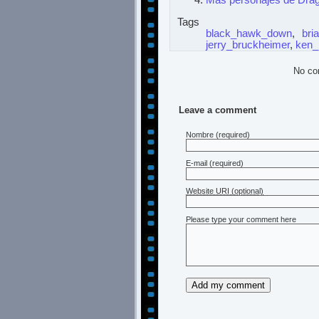
Más personajes de Drag
Tags
black_hawk_down
,
bri
jerry_bruckheimer
,
ken_
No co
Leave a comment
Nombre
(required)
E-mail
(required)
Website URI (optional)
Please type your comment here