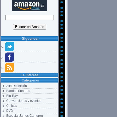
Síguenos:
Te interesa:
Categorías
Alta Definición
Bandas Sonoras
Blu-Ray
Convenciones y eventos
Críticas
DVD
Especial James Cameron