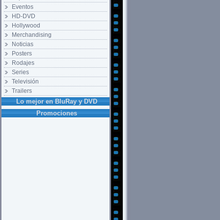
Eventos
HD-DVD
Hollywood
Merchandising
Noticias
Posters
Rodajes
Series
Televisión
Trailers
Lo mejor en BluRay y DVD
Promociones