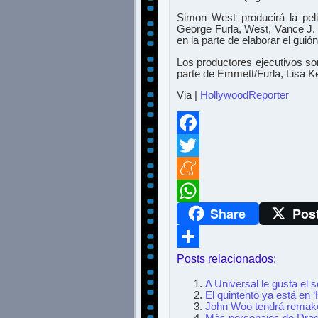
Simon West producirá la pel
George Furla, West, Vance J
en la parte de elaborar el guión
Los productores ejecutivos so
parte de Emmett/Furla, Lisa K
Via |
HollywoodReporter
Facebook
Twitter
Meneame
Share
Pos
WhatsApp
Posts relacionados:
Compartir
A Universal le gusta el s
El quintento ya está en 
John Woo tendrá remake 