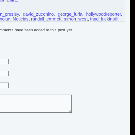
on Ball Z
an_presley
,
david_zucchino
,
george_furla
,
hollywoodreporter
,
nolan
,
Noticias
,
randall_emmett
,
simon_west
,
thad_luckinbill
mments have been added to this post yet.