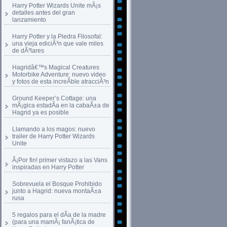
Harry Potter Wizards Unite mÃ¡s
detalles antes del gran
lanzamiento
Harry Potter y la Piedra Filosofal:
una vieja ediciÃ³n que vale miles
de dÃ³lares
Hagridâ€™s Magical Creatures
Motorbike Adventure: nuevo video
y fotos de esta increÃ­ble atracciÃ³n
Ground Keeper’s Cottage: una
mÃ¡gica estadÃ­a en la cabaÃ±a de
Hagrid ya es posible
Llamando a los magos: nuevo
trailer de Harry Potter Wizards
Unite
Â¡Por fin! primer vistazo a las Vans
inspiradas en Harry Potter
Sobrevuela el Bosque Prohibido
junto a Hagrid: nueva montaÃ±a
rusa
5 regalos para el dÃ­a de la madre
(para una mamÃ¡ fanÃ¡tica de