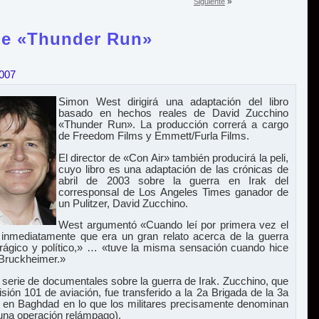
»
Siguiente
 de «Thunder Run»
2007
Simon West dirigirá una adaptación del libro
basado en hechos reales de David Zucchino
«Thunder Run». La producción correrá a cargo
de Freedom Films y Emmett/Furla Films.
El director de «Con Air» también producirá la peli,
cuyo libro es una adaptación de las crónicas de
abril de 2003 sobre la guerra en Irak del
corresponsal de Los Angeles Times ganador de
un Pulitzer, David Zucchino.
West argumentó «Cuando leí por primera vez el
 inmediatamente que era un gran relato acerca de la guerra
 trágico y político,» … «tuve la misma sensación cuando hice
Bruckheimer.»
 serie de documentales sobre la guerra de Irak. Zucchino, que
isión 101 de aviación, fue transferido a la 2a Brigada de la 3a
rar en Baghdad en lo que los militares precisamente denominan
una operación relámpago).