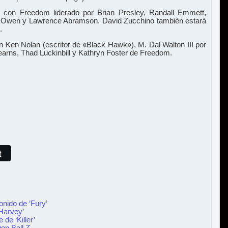
i con Freedom liderado por Brian Presley, Randall Emmett,
. Owen y Lawrence Abramson. David Zucchino también estará
.
n Ken Nolan (escritor de «Black Hawk»), M. Dal Walton III por
earns, Thad Luckinbill y Kathryn Foster de Freedom.
t
onido de ‘Fury’
‘Harvey’
de ‘Killer’