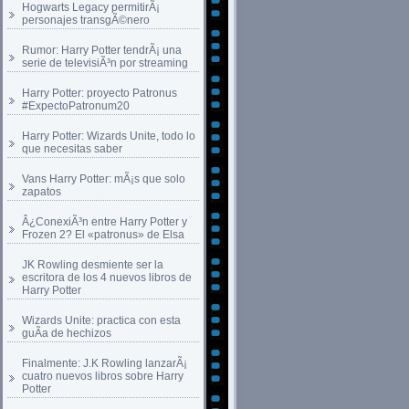
Hogwarts Legacy permitirÃ¡
personajes transgÃ©nero
Rumor: Harry Potter tendrÃ¡ una
serie de televisiÃ³n por streaming
Harry Potter: proyecto Patronus
#ExpectoPatronum20
Harry Potter: Wizards Unite, todo lo
que necesitas saber
Vans Harry Potter: mÃ¡s que solo
zapatos
Â¿ConexiÃ³n entre Harry Potter y
Frozen 2? El «patronus» de Elsa
JK Rowling desmiente ser la
escritora de los 4 nuevos libros de
Harry Potter
Wizards Unite: practica con esta
guÃ­a de hechizos
Finalmente: J.K Rowling lanzarÃ¡
cuatro nuevos libros sobre Harry
Potter